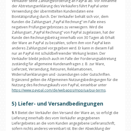
Verkäufer seine Zahlungsforderung an PayPal ab. Vor Annahme
der Abtretungserklärung des Verkäufers führt PayPal unter
Verwendung der übermittelten Kundendaten eine
Bonitätsprüfung durch. Der Verkäufer behält sich vor, dem
Kunden die Zahlungsart „PayPal Rechnung“ im Falle eines
negativen Prüfungsergebnisses zu verweigern. Wird die
Zahlungsart „PayPal Rechnung“ von PayPal zugelassen, hat der
Kunde den Rechnungsbetrag innerhalb von 30 Tagen ab Erhalt
der Ware an PayPal zu bezahlen, sofern ihm von PayPal kein
anderes Zahlungsziel vorgegeben wird. Er kann in diesem Fall
nur an PayPal mit schuldbefreiender Wirkung leisten. Der
Verkäufer bleibt jedoch auch im Falle der Forderungsabtretung
zuständig für allgemeine Kundenanfragen z. B. zur Ware,
Lieferzeit, Versendung, Retouren, Reklamationen,
Widerrufserklärungen und -zusendungen oder Gutschriften.
Ergänzend gelten die Allgemeinen Nutzungsbedingungen für die
Nutzung des Rechnungskaufs von PayPal, einsehbar unter
https://www.paypal.com/de/webapps/mpp/ua/pui-terms
.
5) Liefer- und Versandbedingungen
5.1
Bietet der Verkäufer den Versand der Ware an, so erfolgt die
Lieferung innerhalb des vom Verkäufer angegebenen
Liefergebietes an die vom Kunden angegebene Lieferanschrift,
sofern nichts anderes vereinbart ist. Bei der Abwicklung der