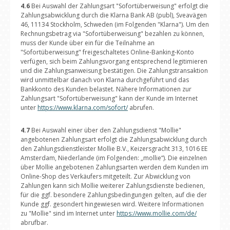
4.6
Bei Auswahl der Zahlungsart "Sofortüberweisung" erfolgt die
Zahlungsabwicklung durch die Klarna Bank AB (publ), Sveavägen
46, 11134 Stockholm, Schweden (im Folgenden "Klarna"). Um den
Rechnungsbetrag via "Sofortüberweisung" bezahlen zu können,
muss der Kunde über ein für die Teilnahme an
"Sofortüberweisung" freigeschaltetes Online-Banking-Konto
verfügen, sich beim Zahlungsvorgang entsprechend legitimieren
und die Zahlungsanweisung bestätigen. Die Zahlungstransaktion
wird unmittelbar danach von Klarna durchgeführt und das
Bankkonto des Kunden belastet. Nähere Informationen zur
Zahlungsart "Sofortüberweisung" kann der Kunde im Internet
unter
https://www.klarna.com/sofort/
abrufen.
4.7
Bei Auswahl einer über den Zahlungsdienst "Mollie"
angebotenen Zahlungsart erfolgt die Zahlungsabwicklung durch
den Zahlungsdienstleister Mollie B.V., Keizersgracht 313, 1016 EE
Amsterdam, Niederlande (im Folgenden: „mollie“). Die einzelnen
über Mollie angebotenen Zahlungsarten werden dem Kunden im
Online-Shop des Verkäufers mitgeteilt. Zur Abwicklung von
Zahlungen kann sich Mollie weiterer Zahlungsdienste bedienen,
für die ggf. besondere Zahlungsbedingungen gelten, auf die der
Kunde ggf. gesondert hingewiesen wird. Weitere Informationen
zu "Mollie" sind im Internet unter
https://www.mollie.com/de/
abrufbar.