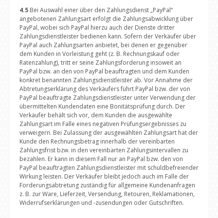
4.5
Bei Auswahl einer über den Zahlungsdienst „PayPal“
angebotenen Zahlungsart erfolgt die Zahlungsabwicklung über
PayPal, wobei sich PayPal hierzu auch der Dienste dritter
Zahlungsdienstleister bedienen kann. Sofern der Verkäufer über
PayPal auch Zahlungsarten anbietet, bei denen er gegenüber
dem Kunden in Vorleistung geht (z. B. Rechnungskauf oder
Ratenzahlung), tritt er seine Zahlungsforderung insoweit an
PayPal bzw. an den von PayPal beauftragten und dem Kunden
konkret benannten Zahlungsdienstleister ab. Vor Annahme der
Abtretungserklärung des Verkäufers führt PayPal bzw. der von
PayPal beauftragte Zahlungsdienstleister unter Verwendung der
übermittelten Kundendaten eine Bonitätsprüfung durch. Der
Verkäufer behält sich vor, dem Kunden die ausgewählte
Zahlungsart im Falle eines negativen Prüfungsergebnisses zu
verweigern. Bei Zulassung der ausgewählten Zahlungsart hat der
Kunde den Rechnungsbetrag innerhalb der vereinbarten
Zahlungsfrist bzw. in den vereinbarten Zahlungsintervallen zu
bezahlen. Er kann in diesem Fall nur an PayPal bzw. den von
PayPal beauftragten Zahlungsdienstleister mit schuldbefreiender
Wirkung leisten. Der Verkäufer bleibt jedoch auch im Falle der
Forderungsabtretung zuständig für allgemeine Kundenanfragen
z. B. zur Ware, Lieferzeit, Versendung, Retouren, Reklamationen,
Widerrufserklärungen und -zusendungen oder Gutschriften.