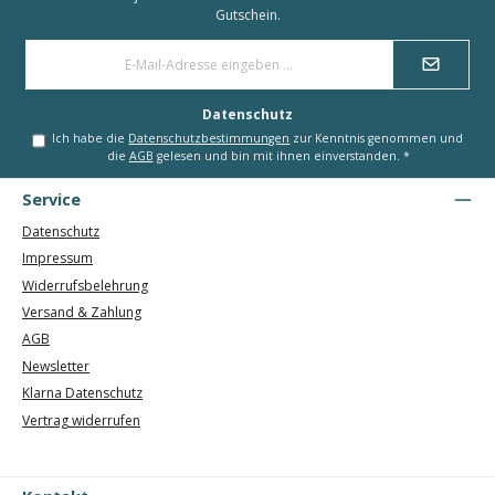
Gutschein.
E-
Mail-
Adresse
*
Datenschutz
Ich habe die
Datenschutzbestimmungen
zur Kenntnis genommen und
die
AGB
gelesen und bin mit ihnen einverstanden.
*
Service
Datenschutz
Impressum
Widerrufsbelehrung
Versand & Zahlung
AGB
Newsletter
Klarna Datenschutz
Vertrag widerrufen