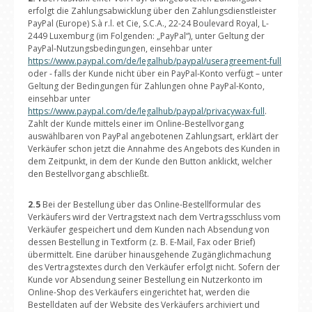
erfolgt die Zahlungsabwicklung über den Zahlungsdienstleister
PayPal (Europe) S.à r.l. et Cie, S.C.A., 22-24 Boulevard Royal, L-
2449 Luxemburg (im Folgenden: „PayPal“), unter Geltung der
PayPal-Nutzungsbedingungen, einsehbar unter
https://www.paypal.com/de/legalhub/paypal/useragreement-full
oder - falls der Kunde nicht über ein PayPal-Konto verfügt – unter
Geltung der Bedingungen für Zahlungen ohne PayPal-Konto,
einsehbar unter
https://www.paypal.com/de/legalhub/paypal/privacywax-full
.
Zahlt der Kunde mittels einer im Online-Bestellvorgang
auswählbaren von PayPal angebotenen Zahlungsart, erklärt der
Verkäufer schon jetzt die Annahme des Angebots des Kunden in
dem Zeitpunkt, in dem der Kunde den Button anklickt, welcher
den Bestellvorgang abschließt.
2.5
Bei der Bestellung über das Online-Bestellformular des
Verkäufers wird der Vertragstext nach dem Vertragsschluss vom
Verkäufer gespeichert und dem Kunden nach Absendung von
dessen Bestellung in Textform (z. B. E-Mail, Fax oder Brief)
übermittelt. Eine darüber hinausgehende Zugänglichmachung
des Vertragstextes durch den Verkäufer erfolgt nicht. Sofern der
Kunde vor Absendung seiner Bestellung ein Nutzerkonto im
Online-Shop des Verkäufers eingerichtet hat, werden die
Bestelldaten auf der Website des Verkäufers archiviert und