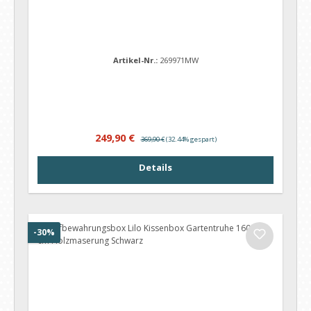
Artikel-Nr.:
269971MW
Verkaufspreis:
Regulärer Preis:
249,90 €
369,90 €
(32.44% gespart)
Details
Rabatt
-30%