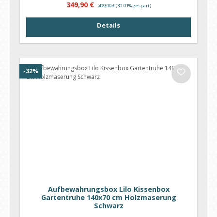
Verkaufspreis:
Regulärer Preis:
349,90 €
499,90 €
(30.01% gespart)
Details
Rabatt
-32%
Aufbewahrungsbox Lilo Kissenbox
Gartentruhe 140x70 cm Holzmaserung
Schwarz