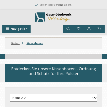
Zum Hauptinhalt springen
Kostenloser Versand ab 50,-
Navigation
Garten
Kissenboxen
Bildergalerie überspringen
Entdecken Sie unsere Kissenboxen - Ordnung
und Schutz für Ihre Polster