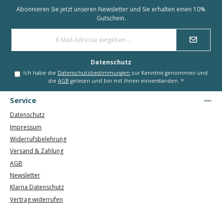
Abonnieren Sie jetzt unseren Newsletter und Sie erhalten einen 10%
Gutschein.
E-
Mail-
Adresse
*
Datenschutz
Ich habe die
Datenschutzbestimmungen
zur Kenntnis genommen und
die
AGB
gelesen und bin mit ihnen einverstanden.
*
Service
Datenschutz
Impressum
Widerrufsbelehrung
Versand & Zahlung
AGB
Newsletter
Klarna Datenschutz
Vertrag widerrufen