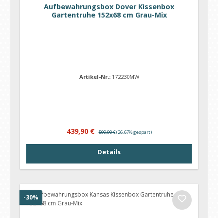
Aufbewahrungsbox Dover Kissenbox
Gartentruhe 152x68 cm Grau-Mix
Artikel-Nr.:
172230MW
Verkaufspreis:
Regulärer Preis:
439,90 €
599,90 €
(26.67% gespart)
Details
Rabatt
-30%