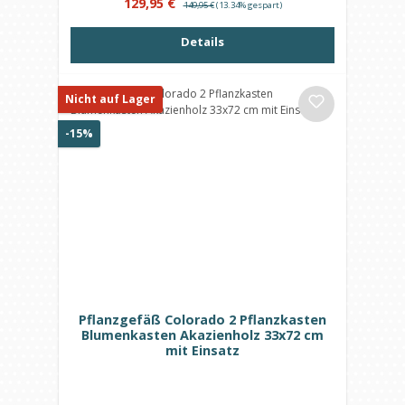
Verkaufspreis:
129,95 €
149,95 €
(13.34% gespart)
Details
Nicht auf Lager
Rabatt
-15%
Pflanzgefäß Colorado 2 Pflanzkasten
Blumenkasten Akazienholz 33x72 cm
mit Einsatz