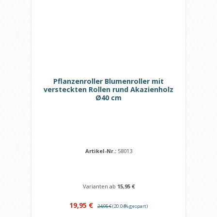
Pflanzenroller Blumenroller mit
versteckten Rollen rund Akazienholz
Ø40 cm
Artikel-Nr.:
58013
Varianten ab
15,95 €
Verkaufspreis:
Regulärer Preis:
19,95 €
24,95 €
(20.04% gespart)