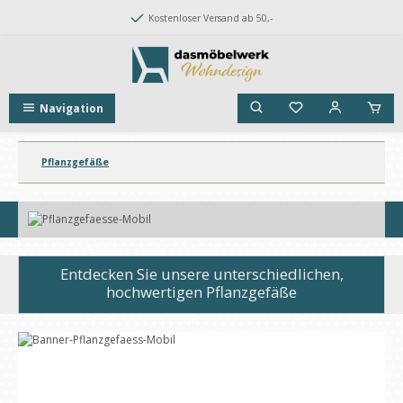
Zum Hauptinhalt springen
Kostenloser Versand ab 50,-
Navigation
Pflanzgefäße
Bildergalerie überspringen
Entdecken Sie unsere unterschiedlichen,
hochwertigen Pflanzgefäße