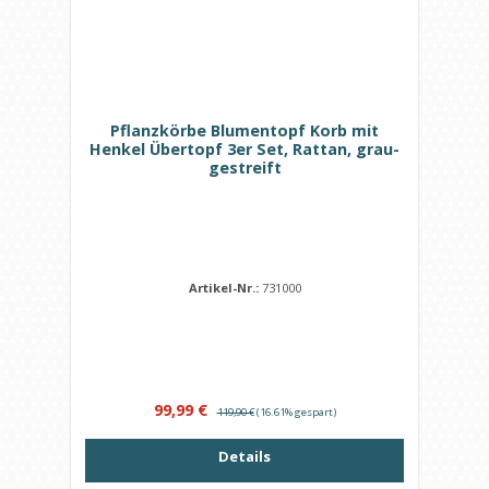
Pflanzkörbe Blumentopf Korb mit
Henkel Übertopf 3er Set, Rattan, grau-
gestreift
Artikel-Nr.:
731000
Verkaufspreis:
Regulärer Preis:
99,99 €
119,90 €
(16.61% gespart)
Details