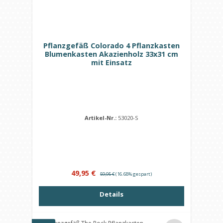
Pflanzgefäß Colorado 4 Pflanzkasten
Blumenkasten Akazienholz 33x31 cm
mit Einsatz
Artikel-Nr.:
53020-S
Verkaufspreis:
Regulärer Preis:
49,95 €
59,95 €
(16.68% gespart)
Details