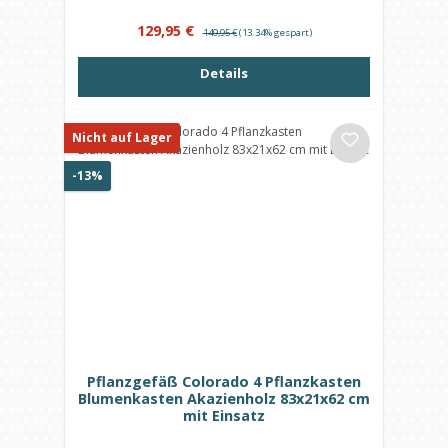
Verkaufspreis:
Regulärer Preis:
129,95 €
149,95 €
(13.34% gespart)
Details
Nicht auf Lager
Rabatt
-13%
Pflanzgefäß Colorado 4 Pflanzkasten
Blumenkasten Akazienholz 83x21x62 cm
mit Einsatz