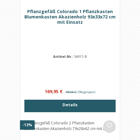
Pflanzgefäß Colorado 1 Pflanzkasten
Blumenkasten Akazienholz 93x33x72 cm
mit Einsatz
Artikel-Nr.:
54011-B
Verkaufspreis:
Regulärer Preis:
169,95 €
199,95 €
(15% gespart)
Details
Rabatt
-13%