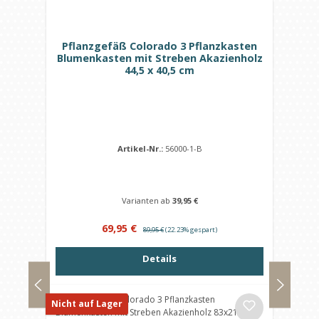
Pflanzgefäß Colorado 3 Pflanzkasten
Blumenkasten mit Streben Akazienholz
44,5 x 40,5 cm
Artikel-Nr.:
56000-1-B
Varianten ab
39,95 €
Verkaufspreis:
Regulärer Preis:
69,95 €
89,95 €
(22.23% gespart)
Details
Nicht auf Lager