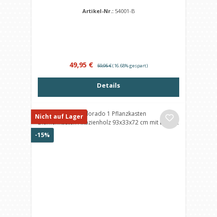
Artikel-Nr.:
54001-B
Verkaufspreis:
Regulärer Preis:
49,95 €
59,95 €
(16.68% gespart)
Details
Nicht auf Lager
Rabatt
-15%