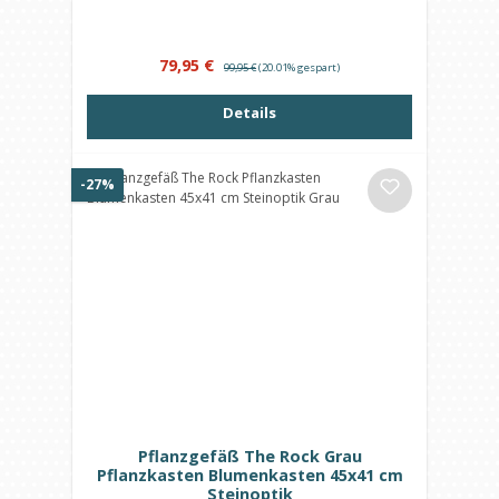
Verkaufspreis:
Regulärer Preis:
79,95 €
99,95 €
(20.01% gespart)
Details
Rabatt
-27%
Pflanzgefäß The Rock Grau
Pflanzkasten Blumenkasten 45x41 cm
Steinoptik