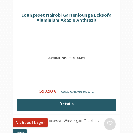
Loungeset Nairobi Gartenlounge Ecksofa
Aluminium Akazie Anthrazit
Artikel-Nr.:
219600MW
Verkaufspreis:
Regulärer Preis:
599,90 €
1.099,90 €
(45.46% gespart)
Details
Nicht auf Lager