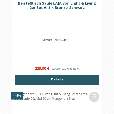
Beistelltisch Säule LAJA von Light & Living
2er Set Antik Bronze-Schwarz
Artikel-Nr.:
6744318
Verkaufspreis:
Regulärer Preis:
229,90 €
329,90 €
(30.31% gespart)
Details
Rabatt
-45%