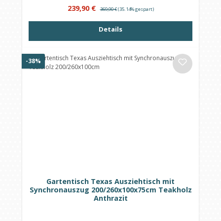
Verkaufspreis:
Regulärer Preis:
239,90 €
369,90 €
(35.14% gespart)
Details
Rabatt
-38%
Gartentisch Texas Ausziehtisch mit
Synchronauszug 200/260x100x75cm Teakholz
Anthrazit