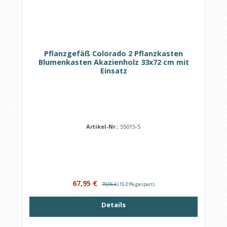
Pflanzgefäß Colorado 2 Pflanzkasten
Blumenkasten Akazienholz 33x72 cm mit
Einsatz
Artikel-Nr.:
55015-S
Verkaufspreis:
Regulärer Preis:
67,95 €
79,95 €
(15.01% gespart)
Details