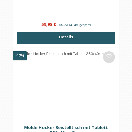
Verkaufspreis:
Regulärer Preis:
59,95 €
109,95 €
(45.48% gespart)
Details
Rabatt
-17%
Molde Hocker Beistelltisch mit Tablett