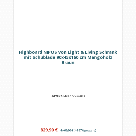
Highboard NIPOS von Light & Living Schrank
mit Schublade 90x45x160 cm Mangoholz
Braun
Artikel-Nr.:
5504483
Verkaufspreis:
Regulärer Preis:
829,90 €
1.499,90 €
(44.67% gespart)