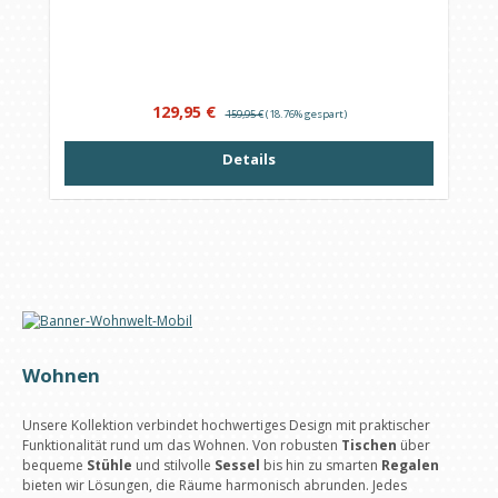
Verkaufspreis:
Regulärer Preis:
129,95 €
159,95 €
(18.76% gespart)
Details
Wohnen
Unsere Kollektion verbindet hochwertiges Design mit praktischer
Funktionalität rund um das Wohnen. Von robusten
Tischen
über
bequeme
Stühle
und stilvolle
Sessel
bis hin zu smarten
Regalen
bieten wir Lösungen, die Räume harmonisch abrunden. Jedes