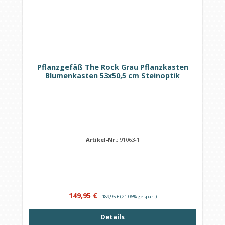
Pflanzgefäß The Rock Grau Pflanzkasten
Blumenkasten 53x50,5 cm Steinoptik
Artikel-Nr.:
91063-1
Verkaufspreis:
Regulärer Preis:
149,95 €
189,95 €
(21.06% gespart)
Details