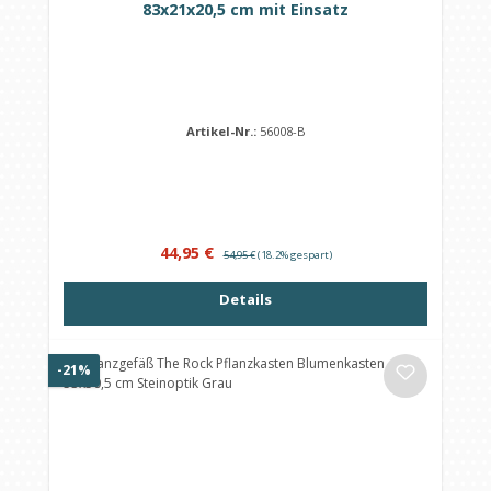
83x21x20,5 cm mit Einsatz
Artikel-Nr.:
56008-B
Verkaufspreis:
Regulärer Preis:
44,95 €
54,95 €
(18.2% gespart)
Details
Rabatt
-21%