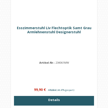
Esszimmerstuhl Liv Flechtoptik Samt Grau
Armlehnenstuhl Designerstuhl
Artikel-Nr.:
234061MW
Verkaufspreis:
Regulärer Preis:
99,90 €
179,90 €
(44.47% gespart)
Details