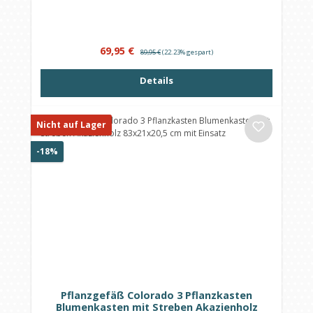
Verkaufspreis:
Regulärer Preis:
69,95 €
89,95 €
(22.23% gespart)
Details
Nicht auf Lager
Rabatt
-18%
Pflanzgefäß Colorado 3 Pflanzkasten
Blumenkasten mit Streben Akazienholz