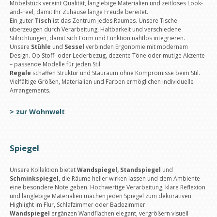
Möbelstück vereint Qualität, langlebige Materialien und zeitloses Look-
and-Feel, damit Ihr Zuhause lange Freude bereitet.
Ein guter
Tisch
ist das Zentrum jedes Raumes. Unsere Tische
überzeugen durch Verarbeitung, Haltbarkeit und verschiedene
Stilrichtungen, damit sich Form und Funktion nahtlos integrieren.
Unsere
Stühle
und
Sessel
verbinden Ergonomie mit modernem
Design. Ob Stoff- oder Lederbezug, dezente Töne oder mutige Akzente
– passende Modelle für jeden Stil.
Regale
schaffen Struktur und Stauraum ohne Kompromisse beim Stil.
Vielfältige Größen, Materialien und Farben ermöglichen individuelle
Arrangements.
> zur Wohnwelt
Spiegel
Unsere Kollektion bietet
Wandspiegel, Standspiegel
und
Schminkspiegel
, die Räume heller wirken lassen und dem Ambiente
eine besondere Note geben. Hochwertige Verarbeitung, klare Reflexion
und langlebige Materialien machen jeden Spiegel zum dekorativen
Highlight im Flur, Schlafzimmer oder Badezimmer.
Wandspiegel
ergänzen Wandflächen elegant, vergrößern visuell