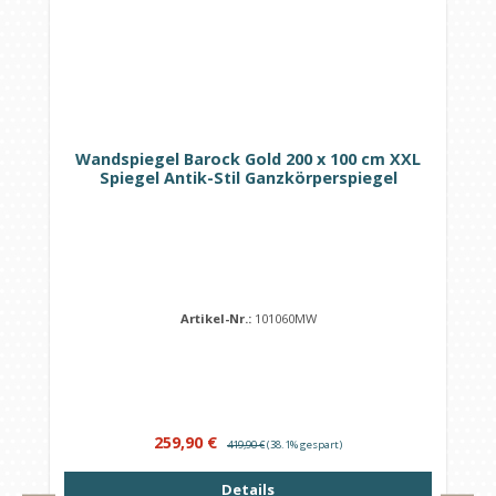
Wandspiegel Barock Gold 200 x 100 cm XXL
Spiegel Antik-Stil Ganzkörperspiegel
Artikel-Nr.:
101060MW
Verkaufspreis:
Regulärer Preis:
259,90 €
419,90 €
(38.1% gespart)
Details