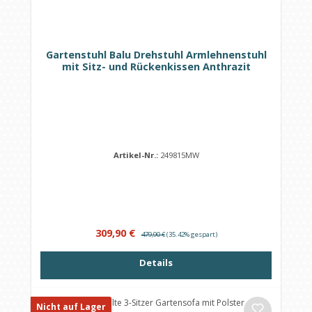
Gartenstuhl Balu Drehstuhl Armlehnenstuhl
mit Sitz- und Rückenkissen Anthrazit
Artikel-Nr.:
249815MW
Verkaufspreis:
Regulärer Preis:
309,90 €
479,90 €
(35.42% gespart)
Details
Nicht auf Lager