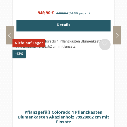
Verkaufspreis:
Regulärer Preis:
949,90 €
1.109,90 €
(14.42% gespart)
Details
Nicht auf Lager
Rabatt
-13%
Pflanzgefäß Colorado 1 Pflanzkasten
Blumenkasten Akazienholz 79x28x62 cm mit
Einsatz