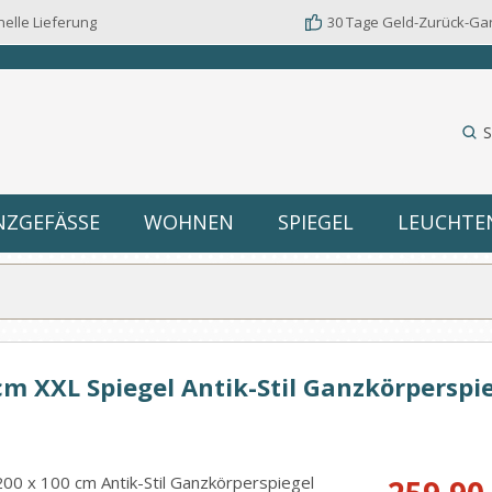
elle Lieferung
30 Tage Geld-Zurück-Ga
S
NZGEFÄSSE
WOHNEN
SPIEGEL
LEUCHTE
m XXL Spiegel Antik-Stil Ganzkörperspi
Verkaufspreis