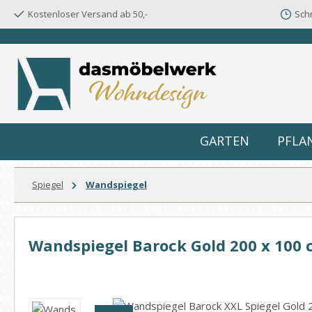
Kostenloser Versand ab 50,-
Schn
m Hauptinhalt springen
Zur Suche springen
Zur Hauptnavigation springen
GARTEN
PFLA
Spiegel
Wandspiegel
Wandspiegel Barock Gold 200 x 100 c
Bildergalerie überspringen