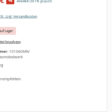
 €
%
Regulärer Preis:
419,90 €
(38.1% gespart)
wSt. zzgl. Versandkosten
auf Lager
tel hinzufügen
mer:
101060MW
asmöbelwerk
kg
erempfehlen: