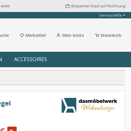
rantie
Bequemer Kauf auf Rechnung
Service/Hilfe
uche
Merkzettel
Mein Konto
Warenkorb
N
ACCESSOIRES
egel
: