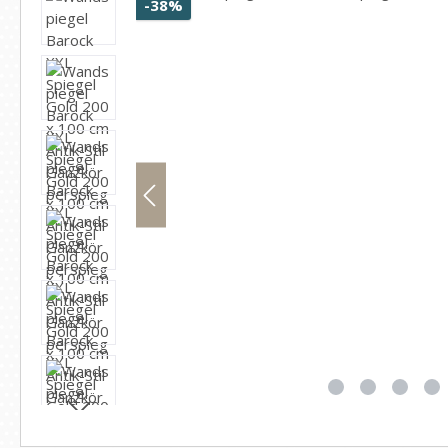
Rabatt
-38%