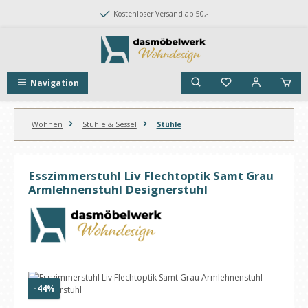
Zum Hauptinhalt springen
Kostenloser Versand ab 50,-
Navigation
Wohnen
Stühle & Sessel
Stühle
Esszimmerstuhl Liv Flechtoptik Samt Grau
Armlehnenstuhl Designerstuhl
Bildergalerie überspringen
Rabatt
-44%