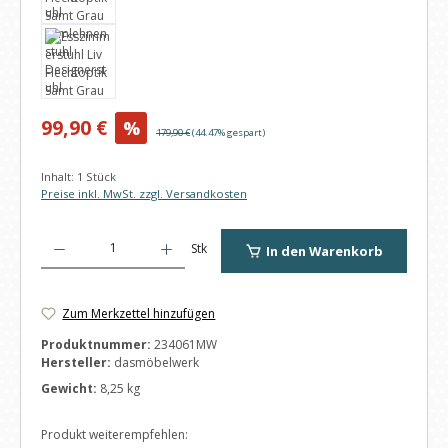
Verkaufspreis:
99,90 €
%
Regulärer Preis:
179,90 €
(44.47% gespart)
Inhalt:
1 Stück
Preise inkl. MwSt. zzgl. Versandkosten
Produkt Anzahl: Gib den gewünschten Wert ein oder benutze die Schaltfl
Stk
In den Warenkorb
Zum Merkzettel hinzufügen
Produktnummer:
234061MW
Hersteller:
dasmöbelwerk
Gewicht:
8,25 kg
Produkt weiterempfehlen: