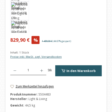
Verkaufspreis:
829,90 €
%
Regulärer Preis:
1.499,90 €
(44.67% gespart)
Inhalt:
1 Stück
Preise inkl. MwSt. zzgl. Versandkosten
Produkt Anzahl: Gib den gewünschten Wert ein oder benutze die Schaltfl
Stk
In den Warenkorb
Zum Merkzettel hinzufügen
Produktnummer:
5504483
Hersteller:
Light & Living
Gewicht:
44,5 kg