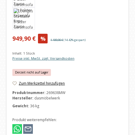
Verkaufspreis:
949,90 €
%
Regulärer Preis:
1.109,90 €
(14.42% gespart)
Inhalt:
1 Stück
Preise inkl. MwSt. zzgl. Versandkosten
Derzeit nicht auf Lager
Zum Merkzettel hinzufügen
Produktnummer:
269638MW
Hersteller:
dasmöbelwerk
Gewicht:
36 kg
Produkt weiterempfehlen: