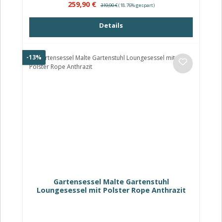
Verkaufspreis:
Regulärer Preis:
259,90 €
319,90 €
(18.76% gespart)
Details
Rabatt
-13%
Gartensessel Malte Gartenstuhl
Loungesessel mit Polster Rope Anthrazit