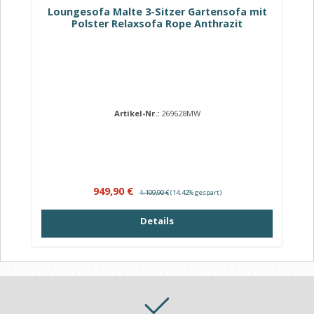
Loungesofa Malte 3-Sitzer Gartensofa mit
Polster Relaxsofa Rope Anthrazit
Artikel-Nr.:
269628MW
Verkaufspreis:
Regulärer Preis:
949,90 €
1.109,90 €
(14.42% gespart)
Details