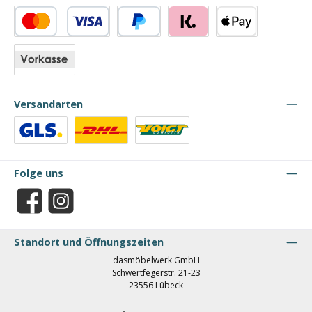
Kredit- oder Debitkarte
PayPal
Klarna
Apple Pay
Vorkasse
Versandarten
Benutzerdefiniertes Bild 1
Benutzerdefiniertes Bild 2
Benutzerdefiniertes Bild 3
Folge uns
Facebook
Instagram
Standort und Öffnungszeiten
dasmöbelwerk GmbH
Schwertfegerstr. 21-23
23556 Lübeck