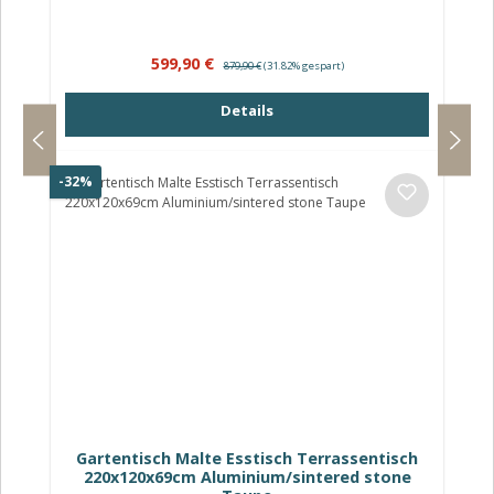
Verkaufspreis:
Regulärer Preis:
599,90 €
879,90 €
(31.82% gespart)
Details
Rabatt
-32%
Gartentisch Malte Esstisch Terrassentisch
220x120x69cm Aluminium/sintered stone