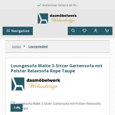
Zum Hauptinhalt springen
Kostenloser Versand ab 50,-
Navigation
Garten
Loungemöbel
Loungesofa Malte 3-Sitzer Gartensofa mit
Polster Relaxsofa Rope Taupe
Bildergalerie überspringen
Rabatt
-14%