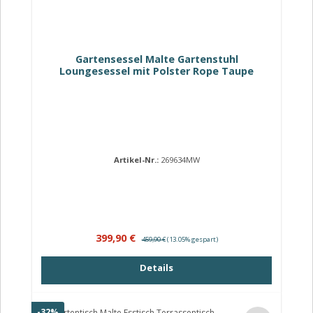
Gartensessel Malte Gartenstuhl
Loungesessel mit Polster Rope Taupe
Artikel-Nr.:
269634MW
Verkaufspreis:
Regulärer Preis:
399,90 €
459,90 €
(13.05% gespart)
Details
Rabatt
-32%