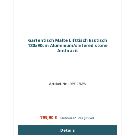
Gartentisch Malte Lifttisch Esstisch
180x90cm Aluminium/sintered stone
Anthrazit
Artikel-Nr.:
269123MW
Verkaufspreis:
Regulärer Preis:
799,90 €
1.069,90 €
(25.24% gespart)
Details