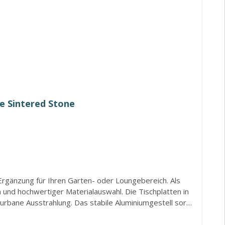
e Sintered Stone
 Ergänzung für Ihren Garten- oder Loungebereich. Als
 und hochwertiger Materialauswahl. Die Tischplatten in
urbane Ausstrahlung. Das stabile Aluminiumgestell sorgt
ust, kratzfest und hitzebeständig sind. Dadurch eignen
d optisch ansprechend. Mit zwei unterschiedlichen Größen