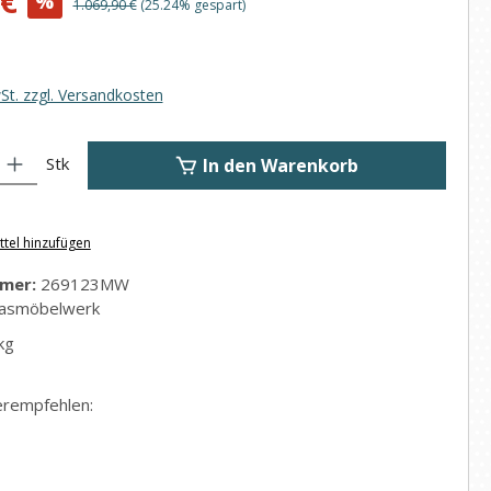
 €
%
Regulärer Preis:
1.069,90 €
(25.24% gespart)
wSt. zzgl. Versandkosten
: Gib den gewünschten Wert ein oder benutze die Schaltflächen um di
Stk
In den Warenkorb
tel hinzufügen
mer:
269123MW
asmöbelwerk
kg
erempfehlen: