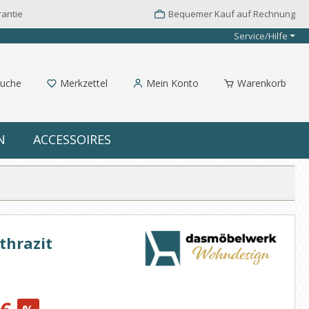
rantie
Bequemer Kauf auf Rechnung
Service/Hilfe
uche
Merkzettel
Mein Konto
Warenkorb
N
ACCESSOIRES
thrazit
: