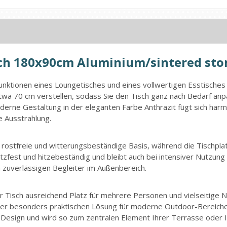
isch 180x90cm Aluminium/sintered sto
 Funktionen eines Loungetisches und eines vollwertigen Esstisches 
f etwa 70 cm verstellen, sodass Sie den Tisch ganz nach Bedarf 
erne Gestaltung in der eleganten Farbe Anthrazit fügt sich harm
e Ausstrahlung.
e, rostfreie und witterungsbeständige Basis, während die Tischpl
atzfest und hitzebeständig und bleibt auch bei intensiver Nutzun
 zuverlässigen Begleiter im Außenbereich.
er Tisch ausreichend Platz für mehrere Personen und vielseitige 
iner besonders praktischen Lösung für moderne Outdoor-Bereiche
es Design und wird so zum zentralen Element Ihrer Terrasse oder 