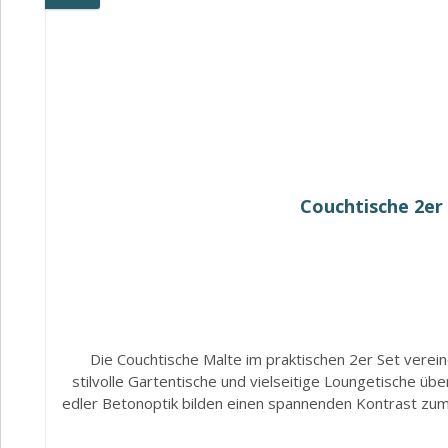
Couchtische 2er
Die Couchtische Malte im praktischen 2er Set verein
stilvolle Gartentische und vielseitige Loungetische ü
edler Betonoptik bilden einen spannenden Kontrast zum 
für eine langlebige und witterungsbeständige Konstruk
sich die Tische ideal für den täglichen Einsatz im Auße