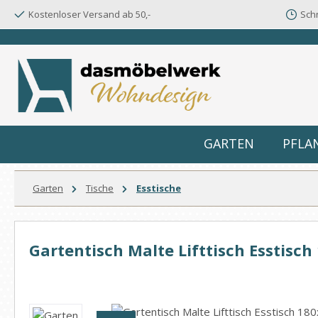
Kostenloser Versand ab 50,-
Schn
m Hauptinhalt springen
Zur Suche springen
Zur Hauptnavigation springen
GARTEN
PFLA
Garten
Tische
Esstische
Gartentisch Malte Lifttisch Esstis
Bildergalerie überspringen