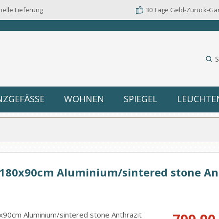
elle Lieferung
30 Tage Geld-Zurück-Ga
S
NZGEFÄSSE
WOHNEN
SPIEGEL
LEUCHTE
ch 180x90cm Aluminium/sintered stone An
Verkaufspreis