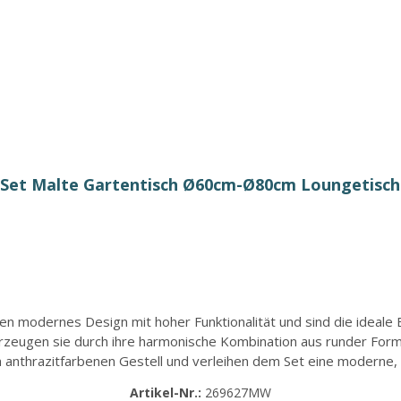
 Set Malte Gartentisch Ø60cm-Ø80cm Loungetisch
en modernes Design mit hoher Funktionalität und sind die ideale
berzeugen sie durch ihre harmonische Kombination aus runder Form
anthrazitfarbenen Gestell und verleihen dem Set eine moderne, 
tion, während die Tischplatten aus Sintered Stone besonders rob
Artikel-Nr.:
269627MW
nbereich und bleiben auch bei intensiver Nutzung pflegeleicht un