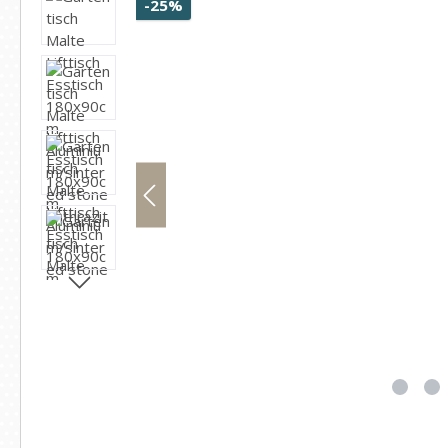
Rabatt
-25%