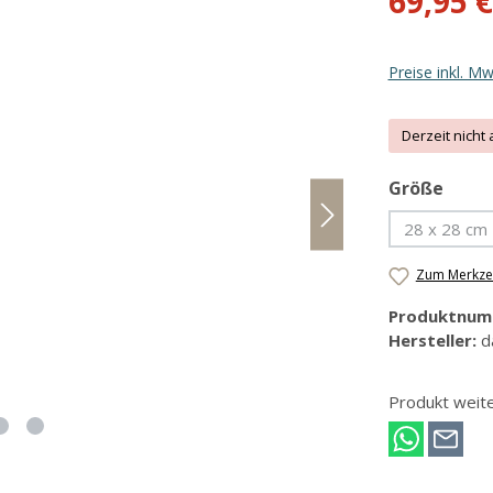
69,95 €
Preise inkl. M
Derzeit nicht 
ausw
Größe
28 x 28 cm
(Diese 
Zum Merkzet
Produktnum
Hersteller:
d
Produkt weit