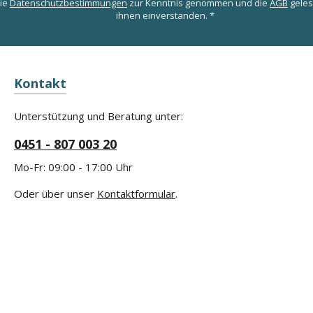
die
Datenschutzbestimmungen
zur Kenntnis genommen und die
AGB
geles
ihnen einverstanden.
*
Kontakt
Unterstützung und Beratung unter:
0451 - 807 003 20
Mo-Fr: 09:00 - 17:00 Uhr
Oder über unser
Kontaktformular
.