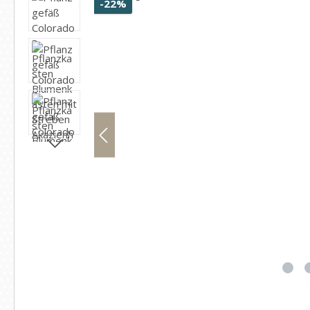
Rabatt
-22%