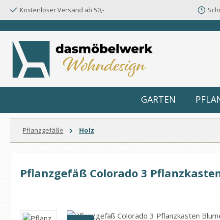
Kostenloser Versand ab 50,-
Schn
m Hauptinhalt springen
Zur Suche springen
Zur Hauptnavigation springen
GARTEN
PFLA
Pflanzgefäße
Holz
Pflanzgefäß Colorado 3 Pflanzkaste
Bildergalerie überspringen