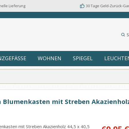
elle Lieferung
30 Tage Geld-Zurück-Ga
S
NZGEFÄSSE
WOHNEN
SPIEGEL
LEUCHTE
n Blumenkasten mit Streben Akazienholz
Verkaufspreis