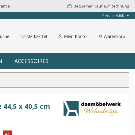
rantie
Bequemer Kauf auf Rechnung
Service/Hilfe
uche
Merkzettel
Mein Konto
Warenkorb
N
ACCESSOIRES
 44,5 x 40,5 cm
: