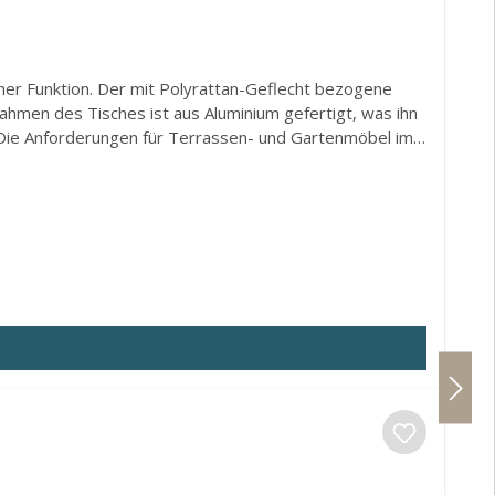
her Funktion. Der mit Polyrattan-Geflecht bezogene
ahmen des Tisches ist aus Aluminium gefertigt, was ihn
t. Die Anforderungen für Terrassen- und Gartenmöbel im
rmöbeln und ein ansprechendes Design bieten. Holen Sie
lmerkmale: Gartentisch mit 192 x 90 cm Glaskeramik-
tofffasern in Rattanoptik Verstellbare Fußstützen
il, rostbeständig und leicht Der Tisch bietet Platz für
. 90 cm Unterschubhöhe: ca. 68 cm Material: Aluminium,
Bitte geben Sie eine gültige Rufnummer an.