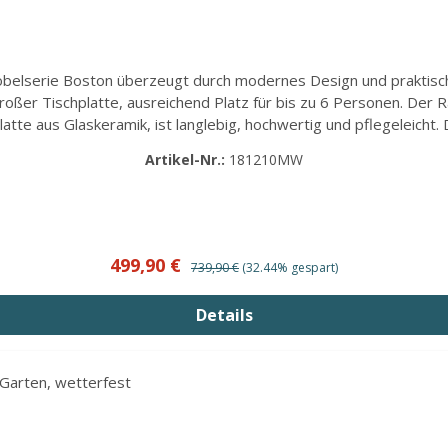
öbelserie Boston überzeugt durch modernes Design und praktisc
oßer Tischplatte, ausreichend Platz für bis zu 6 Personen. Der R
latte aus Glaskeramik, ist langlebig, hochwertig und pflegeleich
 müssen sie sein, gleichzeitig jedoch den Komfort von Esszimme
Artikel-Nr.:
181210MW
cm und verschönern Sie Ihre Terrasse, Garten oder Balkon! Artike
geflochtener Rahmen aus strapazierfähigen weiß-grau-mix Kunsts
 Das pulverbeschichtete Aluminiumgestell des Esstisches ist stab
ellige Stunden Maße: Höhe: ca. 75 cm Breite: ca. 192 cm Tiefe: ca
zerlegt per Spedition mit vorheriger Terminabsprache geliefert. 
Verkaufspreis:
Regulärer Preis:
499,90 €
739,90 €
(32.44% gespart)
Details