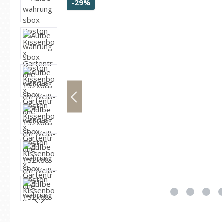
Rabatt
-29%