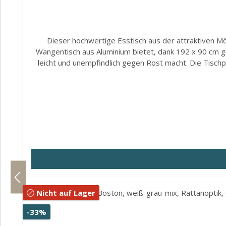
Dieser hochwertige Esstisch aus der attraktiven M
Wangentisch aus Aluminium bietet, dank 192 x 90 cm gr
leicht und unempfindlich gegen Rost macht. Die Tischp
Bereich "Dining" sind enorm. Kompakt und pflegeleicht
sich jetzt den Boston Dining Gartentisch 192 x 90 
Tischplatte im beliebten Wangentisch-Design Hand
ermöglichen den Einsatz auch auf unebenen Untergründen
bis zu sechs Personen. Ideal für Grillabende oder ges
Glas, Polyrattan Wichtig: Der Tisch wird 
Nicht auf Lager
Rabatt
-33%