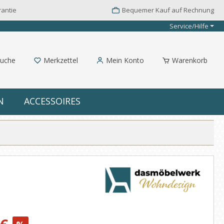
rantie
Bequemer Kauf auf Rechnung
Service/Hilfe
uche
Merkzettel
Mein Konto
Warenkorb
N
ACCESSOIRES
: