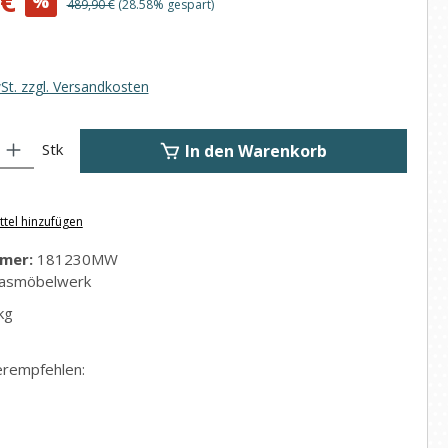
 €
%
Regulärer Preis:
489,90 €
(28.58% gespart)
wSt. zzgl. Versandkosten
: Gib den gewünschten Wert ein oder benutze die Schaltflächen um di
Stk
In den Warenkorb
tel hinzufügen
mer:
181230MW
asmöbelwerk
kg
erempfehlen: