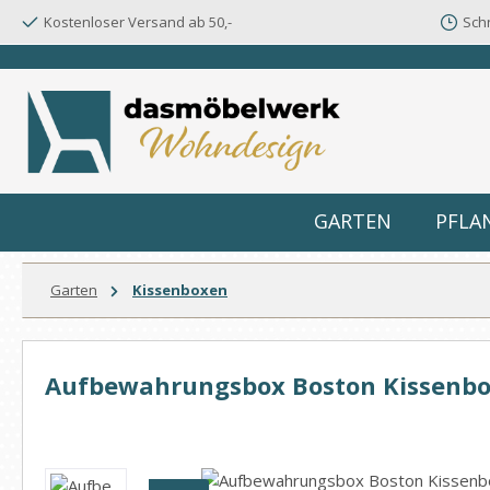
Kostenloser Versand ab 50,-
Schn
m Hauptinhalt springen
Zur Suche springen
Zur Hauptnavigation springen
GARTEN
PFLA
Garten
Kissenboxen
Aufbewahrungsbox Boston Kissenbo
Bildergalerie überspringen