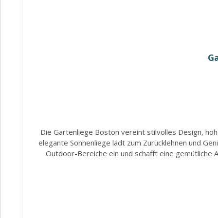
Ga
Die Gartenliege Boston vereint stilvolles Design, 
elegante Sonnenliege lädt zum Zurücklehnen und Geni
Outdoor-Bereiche ein und schafft eine gemütliche A
überzeugt gleichzeitig durch seine pflegeleichten Ei
einem stilvollen Blickfang. Für besonderen Komfort so
Bezug aus 100 % Polyester bieten angenehmen Liegekomf
41 cm bietet die Sonnenliege Boston ideale Voraus
Terrasse und Poolbereich Moderne Sonnenliege im sti
mit ca. 8 cm Polsterstärke Weiche Schaumstoffpolste