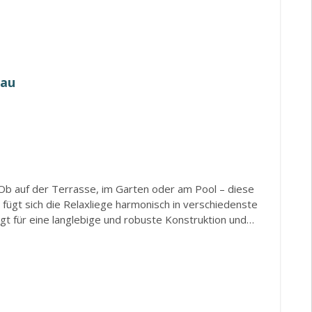
rau
Ob auf der Terrasse, im Garten oder am Pool – diese
ügt sich die Relaxliege harmonisch in verschiedenste
gt für eine langlebige und robuste Konstruktion und
artenliege eine moderne Ausstrahlung und macht sie zu
 weiche Schaumstoffpolsterung und der strapazierfähige
von ca. 188 cm und einer komfortablen Sitzhöhe von ca.
rkmale: Komfortable Gartenliege Boston für Garten,
rtigem Polyrattan-Geflecht Extra bequemes Sitzkissen
für entspannte Sonnen- und Wohlfühlmomente im Freien