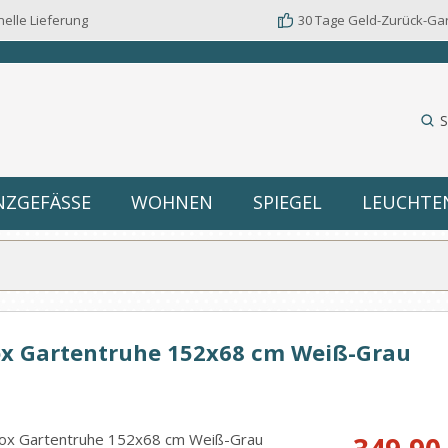
elle Lieferung
30 Tage Geld-Zurück-Ga
S
NZGEFÄSSE
WOHNEN
SPIEGEL
LEUCHTE
x Gartentruhe 152x68 cm Weiß-Grau
Verkaufspreis