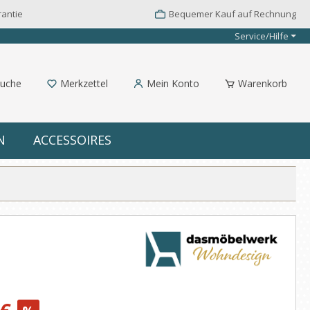
rantie
Bequemer Kauf auf Rechnung
Service/Hilfe
uche
Merkzettel
Mein Konto
Warenkorb
N
ACCESSOIRES
: