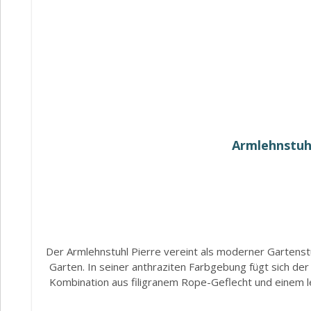
Armlehnstuhl
Der Armlehnstuhl Pierre vereint als moderner Gartenstuh
Garten. In seiner anthraziten Farbgebung fügt sich de
Kombination aus filigranem Rope-Geflecht und einem le
Geflecht sorgt für eine luftige, moderne Ausstrahlun