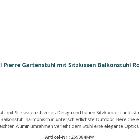
 Pierre Gartenstuhl mit Sitzkissen Balkonstuhl R
l mit Sitzkissen stilvolles Design und hohen Sitzkomfort und ist 
r Balkonstuhl harmonisch in unterschiedlichste Outdoor-Bereiche 
ichten Aluminiumrahmen verleiht dem Stuhl eine elegante Optik u
g, während das im Lieferumfang enthaltene Sitzkissen aus Polyes
Artikel-Nr.:
269384MW