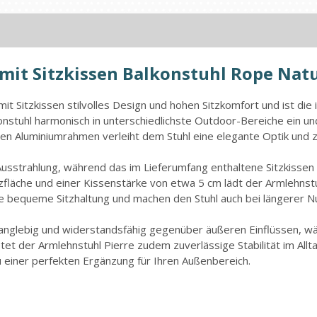
mit Sitzkissen Balkonstuhl Rope Nat
t Sitzkissen stilvolles Design und hohen Sitzkomfort und ist die 
konstuhl harmonisch in unterschiedlichste Outdoor-Bereiche ein 
en Aluminiumrahmen verleiht dem Stuhl eine elegante Optik und zu
Ausstrahlung, während das im Lieferumfang enthaltene Sitzkissen 
zfläche und einer Kissenstärke von etwa 5 cm lädt der Armlehnst
e bequeme Sitzhaltung und machen den Stuhl auch bei längerer 
anglebig und widerstandsfähig gegenüber äußeren Einflüssen, wä
etet der Armlehnstuhl Pierre zudem zuverlässige Stabilität im Allta
u einer perfekten Ergänzung für Ihren Außenbereich.