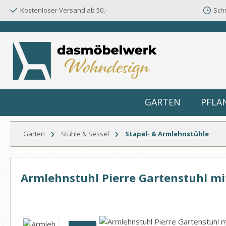
Kostenloser Versand ab 50,-
Schn
m Hauptinhalt springen
Zur Suche springen
Zur Hauptnavigation springen
GARTEN
PFLA
Garten
Stühle & Sessel
Stapel- & Armlehnstühle
Armlehnstuhl Pierre Gartenstuhl mi
Bildergalerie überspringen