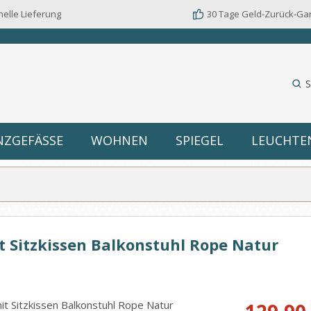
elle Lieferung
30 Tage Geld-Zurück-Ga
S
NZGEFÄSSE
WOHNEN
SPIEGEL
LEUCHTE
t Sitzkissen Balkonstuhl Rope Natur
Verkaufspreis