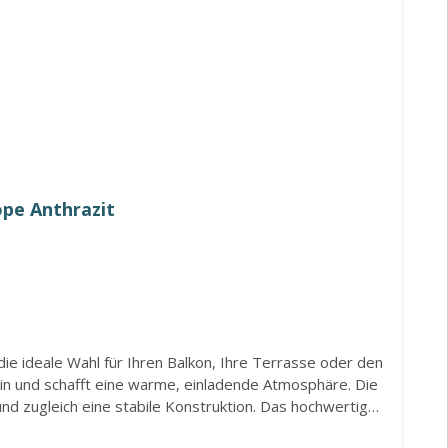
ope Anthrazit
die ideale Wahl für Ihren Balkon, Ihre Terrasse oder den
ein und schafft eine warme, einladende Atmosphäre. Die
nd zugleich eine stabile Konstruktion. Das hochwertige
ter zusätzlichen Komfort bietet. Mit einer angenehmen