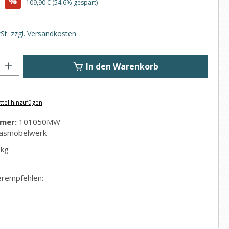
%
Regulärer Preis:
109,90 €
(54.6% gespart)
wSt. zzgl. Versandkosten
: Gib den gewünschten Wert ein oder benutze die Schaltflächen um di
In den Warenkorb
tel hinzufügen
mer:
101050MW
asmöbelwerk
 kg
erempfehlen: