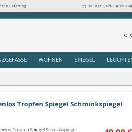
elle Lieferung
30 Tage Geld-Zurück-Ga
S
NZGEFÄSSE
WOHNEN
SPIEGEL
LEUCHTE
los Tropfen Spiegel Schminkspiegel
Verkaufspreis