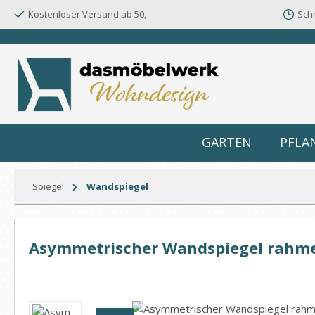
Kostenloser Versand ab 50,-
Schn
m Hauptinhalt springen
Zur Suche springen
Zur Hauptnavigation springen
GARTEN
PFLA
Spiegel
Wandspiegel
Asymmetrischer Wandspiegel rahmen
Bildergalerie überspringen