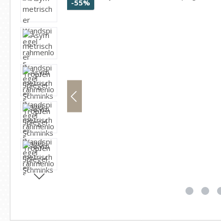
Rabatt
-55%