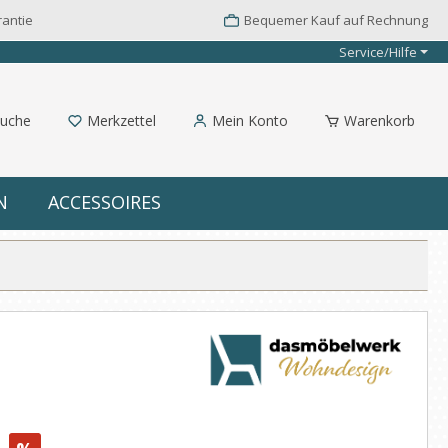
rantie
Bequemer Kauf auf Rechnung
Service/Hilfe
uche
Merkzettel
Mein Konto
Warenkorb
N
ACCESSOIRES
: