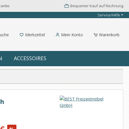
rantie
Bequemer Kauf auf Rechnung
Service/Hilfe
uche
Merkzettel
Mein Konto
Warenkorb
N
ACCESSOIRES
ch
: