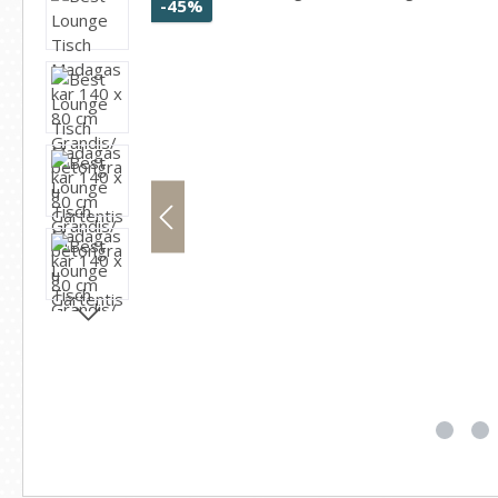
Rabatt
-45%