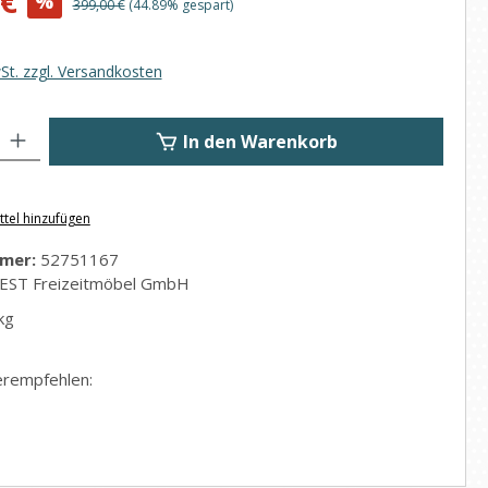
 €
%
Regulärer Preis:
399,00 €
(44.89% gespart)
wSt. zzgl. Versandkosten
: Gib den gewünschten Wert ein oder benutze die Schaltflächen um di
In den Warenkorb
tel hinzufügen
mer:
52751167
EST Freizeitmöbel GmbH
kg
erempfehlen: