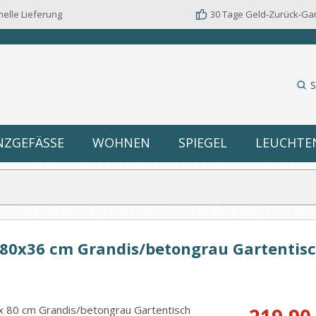
elle Lieferung
30 Tage Geld-Zurück-Ga
S
NZGEFÄSSE
WOHNEN
SPIEGEL
LEUCHTE
80x36 cm Grandis/betongrau Gartentis
Verkaufspreis