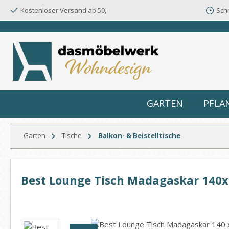
Kostenloser Versand ab 50,-
Schn
m Hauptinhalt springen
Zur Suche springen
Zur Hauptnavigation springen
GARTEN
PFLA
Garten
Tische
Balkon- & Beistelltische
Best Lounge Tisch Madagaskar 140x
Bildergalerie überspringen