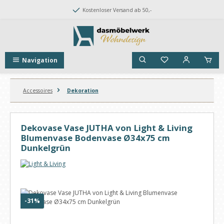
Zum Hauptinhalt springen
Kostenloser Versand ab 50,-
Navigation
Accessoires
Dekoration
Dekovase Vase JUTHA von Light & Living
Blumenvase Bodenvase Ø34x75 cm
Dunkelgrün
Bildergalerie überspringen
Rabatt
-31%