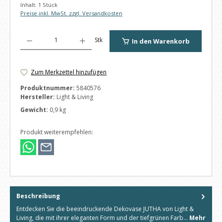
Inhalt:
1 Stück
Preise inkl. MwSt. zzgl. Versandkosten
Produkt Anzahl: Gib den gewünschten Wert ein oder benutze die Schaltfl
Stk
In den Warenkorb
Zum Merkzettel hinzufügen
Produktnummer:
5840576
Hersteller:
Light & Living
Gewicht:
0,9 kg
Produkt weiterempfehlen:
Beschreibung
Entdecken Sie die beeindruckende Dekovase JUTHA von Light &
Living, die mit ihrer eleganten Form und der tiefgrünen Farb…
Mehr