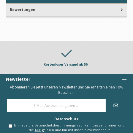
Bewertungen
Kostenloser Versand ab 50,-
Newsletter
Abonnieren Sie jetzt unseren Newsletter und Sie erhalten einen 10%
Gutschein.
E-
Mail-
Adresse
*
Datenschutz
Ich habe die
Datenschutzbestimmungen
zur Kenntnis genommen und
die
AGB
gelesen und bin mit ihnen einverstanden.
*