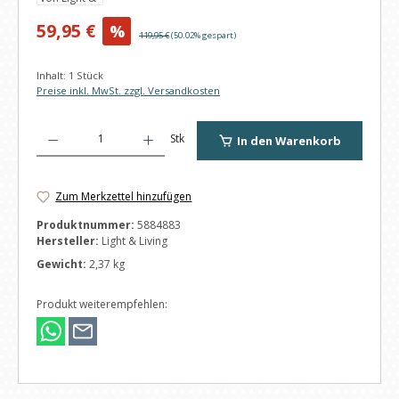
Verkaufspreis:
59,95 €
%
Regulärer Preis:
119,95 €
(50.02% gespart)
Inhalt:
1 Stück
Preise inkl. MwSt. zzgl. Versandkosten
Produkt Anzahl: Gib den gewünschten Wert ein oder benutze die Schaltfl
Stk
In den Warenkorb
Zum Merkzettel hinzufügen
Produktnummer:
5884883
Hersteller:
Light & Living
Gewicht:
2,37 kg
Produkt weiterempfehlen: