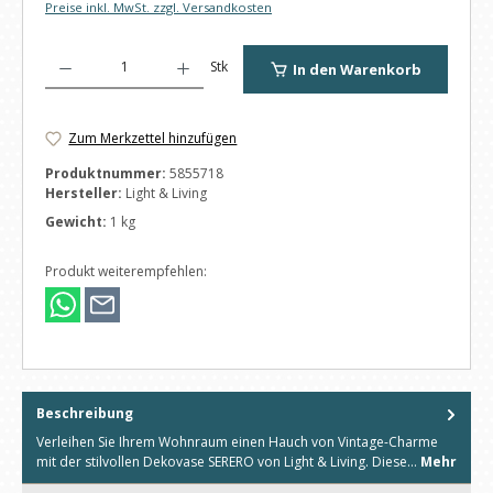
Preise inkl. MwSt. zzgl. Versandkosten
Produkt Anzahl: Gib den gewünschten Wert ein oder benutze die Schaltfl
Stk
In den Warenkorb
Zum Merkzettel hinzufügen
Produktnummer:
5855718
Hersteller:
Light & Living
Gewicht:
1 kg
Produkt weiterempfehlen:
Beschreibung
Verleihen Sie Ihrem Wohnraum einen Hauch von Vintage-Charme
mit der stilvollen Dekovase SERERO von Light & Living. Diese…
Mehr