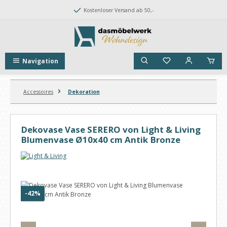
Zum Hauptinhalt springen
Kostenloser Versand ab 50,-
Navigation
Accessoires
Dekoration
Dekovase Vase SERERO von Light & Living
Blumenvase Ø10x40 cm Antik Bronze
Bildergalerie überspringen
Rabatt
-42%