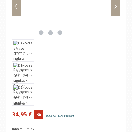
Verkaufspreis:
34,95 €
%
Regulärer Preis:
59,95 €
(41.7% gespart)
Inhalt:
1 Stück