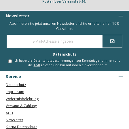
Kostenloser Versand ab 50,-
Newsletter
Abonnieren Sie jetzt unseren Newsletter und Sie erhalten einen 10%
Gutschein.
E-
Mail-
Adresse
*
Datenschutz
Ich habe die
Datenschutzbestimmungen
zur Kenntnis genommen und
die
AGB
gelesen und bin mit ihnen einverstanden.
*
Service
Datenschutz
Impressum
Widerrufsbelehrung
Versand & Zahlung
AGB
Newsletter
Klarna Datenschutz