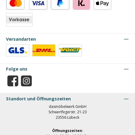
Kredit- oder Debitkarte
PayPal
Klarna
Apple Pay
Vorkasse
Versandarten
Benutzerdefiniertes Bild 1
Benutzerdefiniertes Bild 2
Benutzerdefiniertes Bild 3
Folge uns
Facebook
Instagram
Standort und Öffnungszeiten
dasmöbelwerk GmbH
Schwertfegerstr. 21-23
23556 Lübeck
Öffnungszeiten: