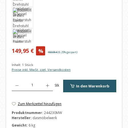
Verkaufspreis:
149,95 €
%
Regulärer Preis:
159,95 €
(6.25% gespart)
Inhalt:
1 Stück
Preise inkl. MwSt. zzgl. Versandkosten
Produkt Anzahl: Gib den gewünschten Wert ein oder benutze die Schaltfl
Stk
In den Warenkorb
Zum Merkzettel hinzufügen
Produktnummer:
244230MW
Hersteller:
dasmöbelwerk
Gewicht:
6 kg