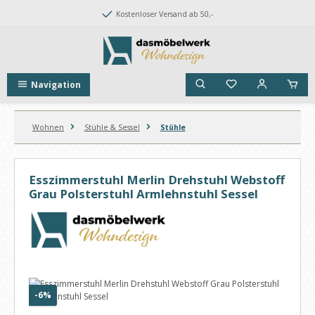
Zum Hauptinhalt springen
Kostenloser Versand ab 50,-
Navigation
Wohnen
Stühle & Sessel
Stühle
Esszimmerstuhl Merlin Drehstuhl Webstoff
Grau Polsterstuhl Armlehnstuhl Sessel
Bildergalerie überspringen
Rabatt
-6%