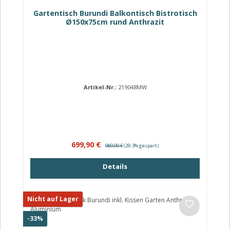
Gartentisch Burundi Balkontisch Bistrotisch
Ø150x75cm rund Anthrazit
Artikel-Nr.:
219048MW
Verkaufspreis:
Regulärer Preis:
699,90 €
989,90 €
(29.3% gespart)
Details
Nicht auf Lager
Rabatt
-33%