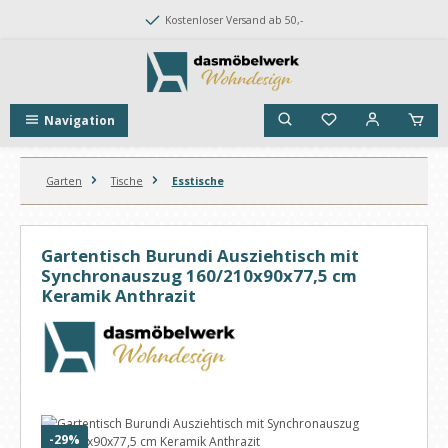
Zum Hauptinhalt springen
Kostenloser Versand ab 50,-
Navigation
Garten
Tische
Esstische
Gartentisch Burundi Ausziehtisch mit
Synchronauszug 160/210x90x77,5 cm
Keramik Anthrazit
Bildergalerie überspringen
Rabatt
-29%