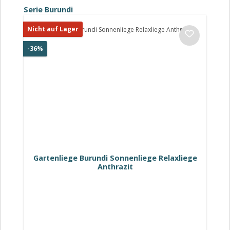
Produktgalerie überspringen
Serie Burundi
Nicht auf Lager
Rabatt
-36%
Gartenliege Burundi Sonnenliege Relaxliege
Anthrazit