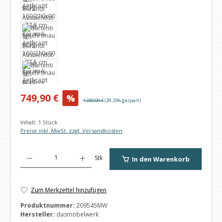
Verkaufspreis:
749,90 €
%
Regulärer Preis:
1.059,90 €
(29.25% gespart)
Inhalt:
1 Stück
Preise inkl. MwSt. zzgl. Versandkosten
Produkt Anzahl: Gib den gewünschten Wert ein oder benutze die Schaltfl
Stk
In den Warenkorb
Zum Merkzettel hinzufügen
Produktnummer:
209545MW
Hersteller:
dasmöbelwerk