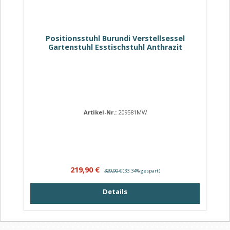
Positionsstuhl Burundi Verstellsessel
Gartenstuhl Esstischstuhl Anthrazit
Artikel-Nr.:
209581MW
Verkaufspreis:
Regulärer Preis:
219,90 €
329,90 €
(33.34% gespart)
Details