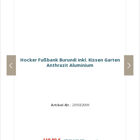
Hocker Fußbank Burundi inkl. Kissen Garten
Anthrazit Aluminium
Artikel-Nr.:
209582MW
Verkaufspreis:
Regulärer Preis:
119,90 €