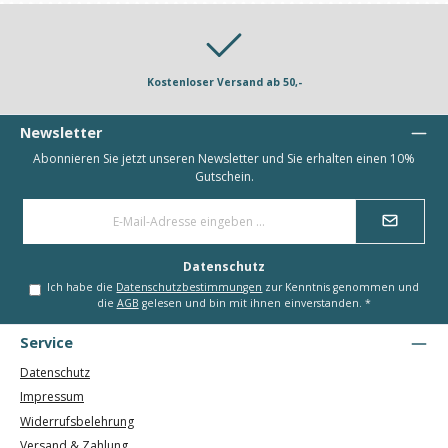
Kostenloser Versand ab 50,-
Newsletter
Abonnieren Sie jetzt unseren Newsletter und Sie erhalten einen 10%
Gutschein.
E-
Mail-
Adresse
*
Datenschutz
Ich habe die
Datenschutzbestimmungen
zur Kenntnis genommen und
die
AGB
gelesen und bin mit ihnen einverstanden.
*
Service
Datenschutz
Impressum
Widerrufsbelehrung
Versand & Zahlung