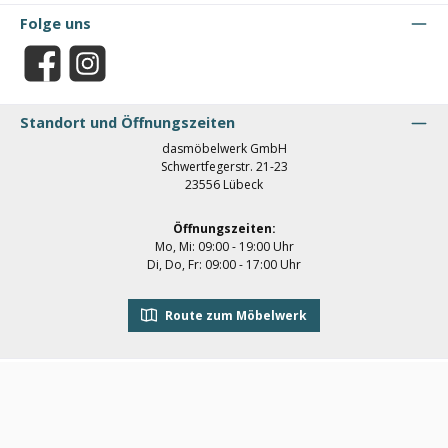
Folge uns
Facebook
Instagram
Standort und Öffnungszeiten
dasmöbelwerk GmbH
Schwertfegerstr. 21-23
23556 Lübeck
Öffnungszeiten:
Mo, Mi: 09:00 - 19:00 Uhr
Di, Do, Fr: 09:00 - 17:00 Uhr
Route zum Möbelwerk
Datenschutz
Impressum
Widerrufsbelehrung
Versand & Zahlung
AGB
Newsletter
Kontakt
Klarna Datenschutz
Alle Preise inkl. gesetzl. Mehrwertsteuer zzgl.
Versandkosten