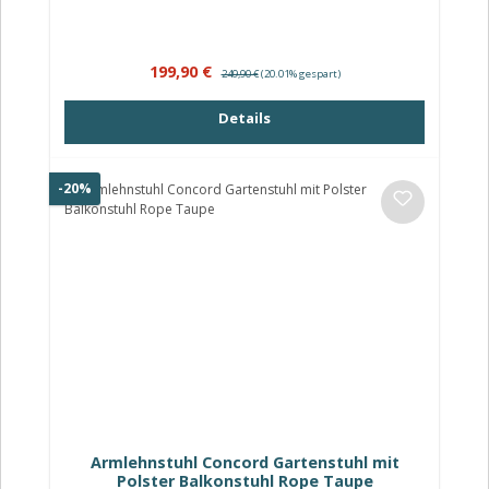
Verkaufspreis:
Regulärer Preis:
199,90 €
249,90 €
(20.01% gespart)
Details
Rabatt
-20%
Armlehnstuhl Concord Gartenstuhl mit
Polster Balkonstuhl Rope Taupe