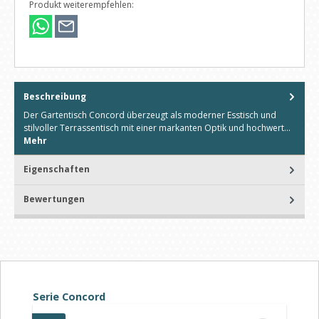
Produkt weiterempfehlen:
Beschreibung
Der Gartentisch Concord überzeugt als moderner Esstisch und
stilvoller Terrassentisch mit einer markanten Optik und hochwert…
Mehr
Eigenschaften
Bewertungen
Produktgalerie überspringen
Serie Concord