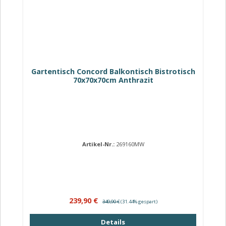
Gartentisch Concord Balkontisch Bistrotisch
70x70x70cm Anthrazit
Artikel-Nr.:
269160MW
Verkaufspreis:
Regulärer Preis:
239,90 €
349,90 €
(31.44% gespart)
Details