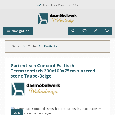
Zum Hauptinhalt springen
Kostenloser Versand ab 50,-
Navigation
Garten
Tische
Esstische
Gartentisch Concord Esstisch
Terrassentisch 200x100x75cm sintered
stone Taupe-Beige
Bildergalerie überspringen
Rabatt
-29%