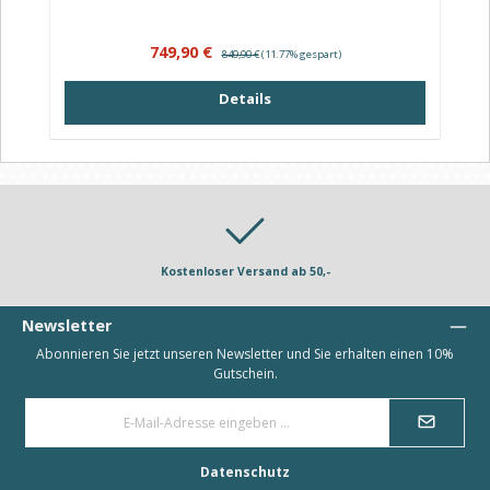
Verkaufspreis:
Regulärer Preis:
749,90 €
849,90 €
(11.77% gespart)
Details
Kostenloser Versand ab 50,-
Newsletter
Abonnieren Sie jetzt unseren Newsletter und Sie erhalten einen 10%
Gutschein.
E-
Mail-
Adresse
*
Datenschutz