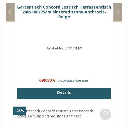
Gartentisch Concord Esstisch Terrassentisch
200x100x75cm sintered stone Anthrazit-
Beige
Artikel-Nr.:
269109MW
Verkaufspreis:
Regulärer Preis:
699,90 €
979,90 €
(28.57% gespart)
Details
Rabatt
-23%