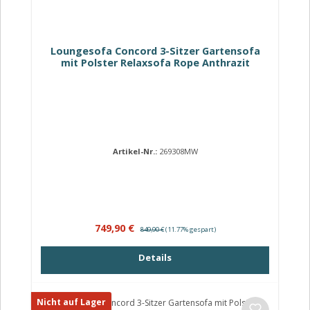
Loungesofa Concord 3-Sitzer Gartensofa
mit Polster Relaxsofa Rope Anthrazit
Artikel-Nr.:
269308MW
Verkaufspreis:
Regulärer Preis:
749,90 €
849,90 €
(11.77% gespart)
Details
Nicht auf Lager