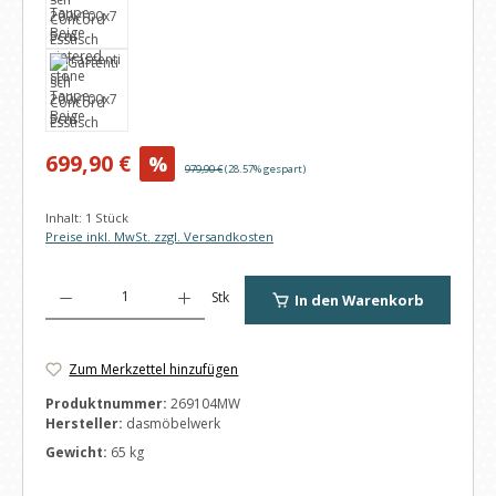
Verkaufspreis:
699,90 €
%
Regulärer Preis:
979,90 €
(28.57% gespart)
Inhalt:
1 Stück
Preise inkl. MwSt. zzgl. Versandkosten
Produkt Anzahl: Gib den gewünschten Wert ein oder benutze die Schaltfl
Stk
In den Warenkorb
Zum Merkzettel hinzufügen
Produktnummer:
269104MW
Hersteller:
dasmöbelwerk
Gewicht:
65 kg