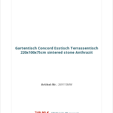
Gartentisch Concord Esstisch Terrassentisch
220x100x75cm sintered stone Anthrazit
Artikel-Nr.:
269115MW
Verkaufspreis:
Regulärer Preis:
749,90 €