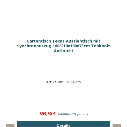
Gartentisch Texas Ausziehtisch mit
Synchronauszug 160/210x100x75cm Teakholz
Anthrazit
Artikel-Nr.:
249036MW
Verkaufspreis:
Regulärer Preis:
899,90 €
1.199,90 €
(25% gespart)
Details