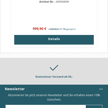
Artikel-Nr.:
249046MW
Verkaufspreis:
Regulärer Preis:
999,90 €
1.599,90 €
(37.5% gespart)
Details
Kostenloser Versand ab 50,-
Newsletter
Abonnieren Sie jetzt unseren Newsletter und Sie erhalten einen 10%
Gutschein.
E-