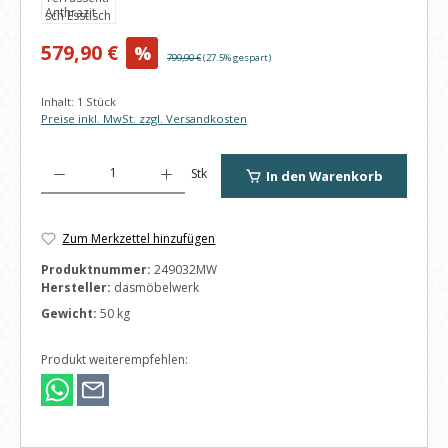
Verkaufspreis:
579,90 €
%
Regulärer Preis:
799,90 €
(27.5% gespart)
Inhalt:
1 Stück
Preise inkl. MwSt. zzgl. Versandkosten
Produkt Anzahl: Gib den gewünschten Wert ein oder benutze die Schaltfl
Stk
In den Warenkorb
Zum Merkzettel hinzufügen
Produktnummer:
249032MW
Hersteller:
dasmöbelwerk
Gewicht:
50 kg
Produkt weiterempfehlen: