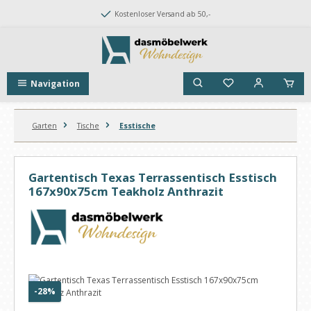
Zum Hauptinhalt springen
Kostenloser Versand ab 50,-
Navigation
Garten
Tische
Esstische
Gartentisch Texas Terrassentisch Esstisch
167x90x75cm Teakholz Anthrazit
Bildergalerie überspringen
Rabatt
-28%