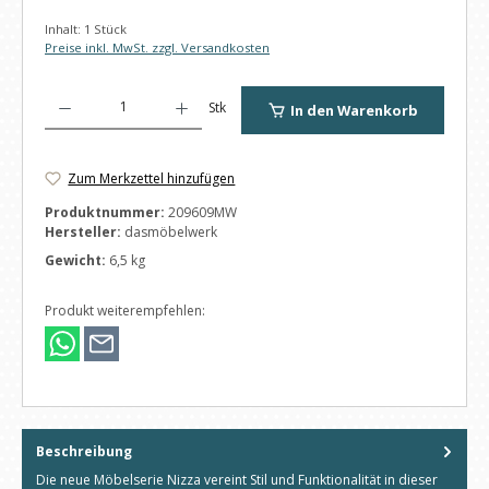
Inhalt:
1 Stück
Preise inkl. MwSt. zzgl. Versandkosten
Produkt Anzahl: Gib den gewünschten Wert ein oder benutze die Schaltfl
Stk
In den Warenkorb
Zum Merkzettel hinzufügen
Produktnummer:
209609MW
Hersteller:
dasmöbelwerk
Gewicht:
6,5 kg
Produkt weiterempfehlen:
Beschreibung
Die neue Möbelserie Nizza vereint Stil und Funktionalität in dieser