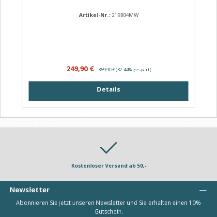
Artikel-Nr.:
219804MW
Verkaufspreis:
Regulärer Preis:
249,90 €
369,90 €
(32.44% gespart)
Details
Kostenloser Versand ab 50,-
Newsletter
Abonnieren Sie jetzt unseren Newsletter und Sie erhalten einen 10%
Gutschein.