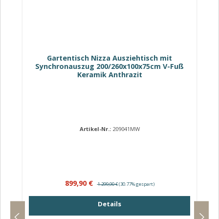
Gartentisch Nizza Ausziehtisch mit
Synchronauszug 200/260x100x75cm V-Fuß
Keramik Anthrazit
Artikel-Nr.:
209041MW
Verkaufspreis:
Regulärer Preis:
899,90 €
1.299,90 €
(30.77% gespart)
Details