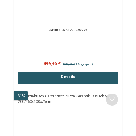
Artikel-Nr.:
209036MW
Verkaufspreis:
Regulärer Preis:
699,90 €
999,90 €
(30% gespart)
Details
Rabatt
-31%