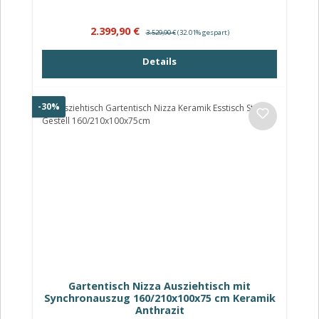
Verkaufspreis:
Regulärer Preis:
2.399,90 €
3.529,90 €
(32.01% gespart)
Details
Rabatt
-30%
Gartentisch Nizza Ausziehtisch mit
Synchronauszug 160/210x100x75 cm Keramik
Anthrazit