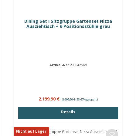
Dining Set I Sitzgruppe Gartenset Nizza
Ausziehtisch + 6 Positionsstühle grau
Artikel-Nr.:
209042MW
Verkaufspreis:
Regulärer Preis:
2.199,90 €
2.999,90 €
(26.67% gespart)
Details
Nicht auf Lager