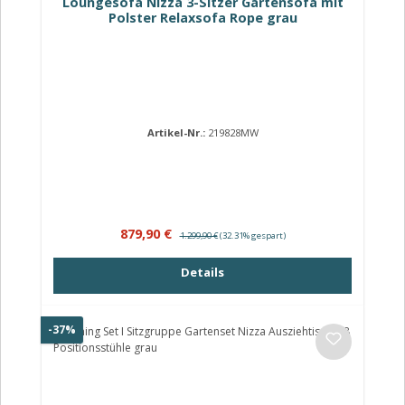
Loungesofa Nizza 3-Sitzer Gartensofa mit
Polster Relaxsofa Rope grau
Artikel-Nr.:
219828MW
Verkaufspreis:
Regulärer Preis:
879,90 €
1.299,90 €
(32.31% gespart)
Details
Rabatt
-37%