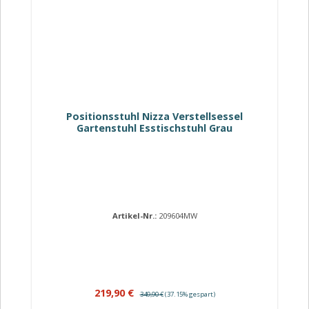
Positionsstuhl Nizza Verstellsessel
Gartenstuhl Esstischstuhl Grau
Artikel-Nr.:
209604MW
Verkaufspreis:
Regulärer Preis:
219,90 €
349,90 €
(37.15% gespart)