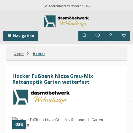
Zum Hauptinhalt springen
Kostenloser Versand ab 50,-
Navigation
Garten
Hocker
Hocker Fußbank Nizza Grau-Mix
Rattanoptik Garten wetterfest
Bildergalerie überspringen
Rabatt
-25%