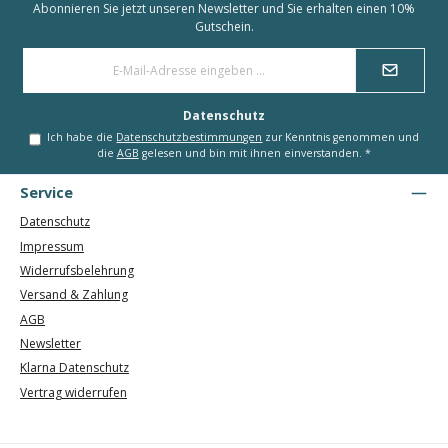
Abonnieren Sie jetzt unseren Newsletter und Sie erhalten einen 10%
Gutschein.
E-
Mail-
Adresse
*
Datenschutz
Ich habe die
Datenschutzbestimmungen
zur Kenntnis genommen und
die
AGB
gelesen und bin mit ihnen einverstanden.
*
Service
Datenschutz
Impressum
Widerrufsbelehrung
Versand & Zahlung
AGB
Newsletter
Klarna Datenschutz
Vertrag widerrufen