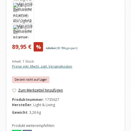
Verkaufspreis:
89,95 €
%
Regulärer Preis:
129,95 €
(30.78% gespart)
Inhalt:
1 Stück
Preise inkl. MwSt. zzgl. Versandkosten
Derzeit nicht auf Lager
Zum Merkzettel hinzufügen
Produktnummer:
1735627
Hersteller:
Light & Living
Gewicht:
3,26 kg
Produkt weiterempfehlen: