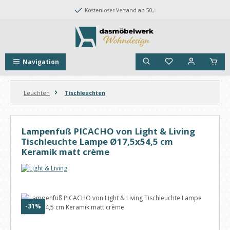
Zum Hauptinhalt springen
Kostenloser Versand ab 50,-
Navigation
Leuchten
Tischleuchten
Lampenfuß PICACHO von Light & Living
Tischleuchte Lampe Ø17,5x54,5 cm
Keramik matt crème
Bildergalerie überspringen
Rabatt
-31%