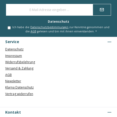
E-
Mail-
Adresse
*
Datenschutz
Ich habe die
Datenschutzbestimmungen
zur Kenntnis genommen und
die
AGB
gelesen und bin mit ihnen einverstanden.
*
Service
Datenschutz
Impressum
Widerrufsbelehrung
Versand & Zahlung
AGB
Newsletter
Klarna Datenschutz
Vertrag widerrufen
Kontakt