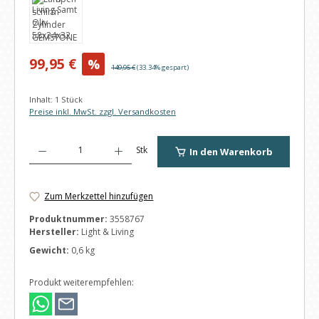
Verkaufspreis:
99,95 €
%
Regulärer Preis:
149,95 €
(33.34% gespart)
Inhalt:
1 Stück
Preise inkl. MwSt. zzgl. Versandkosten
Produkt Anzahl: Gib den gewünschten Wert ein oder benutze die Schaltfl
Stk
In den Warenkorb
Zum Merkzettel hinzufügen
Produktnummer:
3558767
Hersteller:
Light & Living
Gewicht:
0,6 kg
Produkt weiterempfehlen: