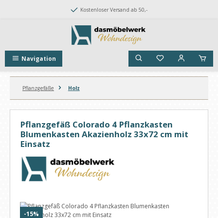
Zum Hauptinhalt springen
Kostenloser Versand ab 50,-
Navigation
Pflanzgefäße
Holz
Pflanzgefäß Colorado 4 Pflanzkasten
Blumenkasten Akazienholz 33x72 cm mit
Einsatz
Bildergalerie überspringen
Rabatt
-15%