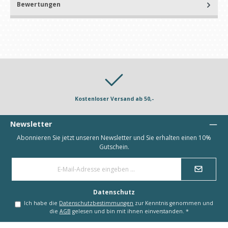
Bewertungen
Kostenloser Versand ab 50,-
Newsletter
Abonnieren Sie jetzt unseren Newsletter und Sie erhalten einen 10%
Gutschein.
E-
Mail-
Adresse
*
Datenschutz
Ich habe die
Datenschutzbestimmungen
zur Kenntnis genommen und
die
AGB
gelesen und bin mit ihnen einverstanden.
*