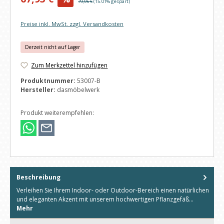
Regulärer Preis:
79,95 €
(15.01% gespart)
Preise inkl. MwSt. zzgl. Versandkosten
Derzeit nicht auf Lager
Zum Merkzettel hinzufügen
Produktnummer:
53007-B
Hersteller:
dasmöbelwerk
Produkt weiterempfehlen:
Beschreibung
Verleihen Sie Ihrem Indoor- oder Outdoor-Bereich einen natürlichen
und eleganten Akzent mit unserem hochwertigen Pflanzgefäß…
Mehr