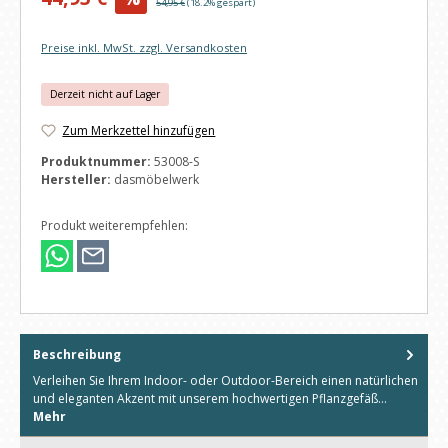
Regulärer Preis:
54,95 €
(18.2% gespart)
Preise inkl. MwSt. zzgl. Versandkosten
Derzeit nicht auf Lager
Zum Merkzettel hinzufügen
Produktnummer:
53008-S
Hersteller:
dasmöbelwerk
Produkt weiterempfehlen:
Beschreibung
Verleihen Sie Ihrem Indoor- oder Outdoor-Bereich einen natürlichen
und eleganten Akzent mit unserem hochwertigen Pflanzgefäß…
Mehr