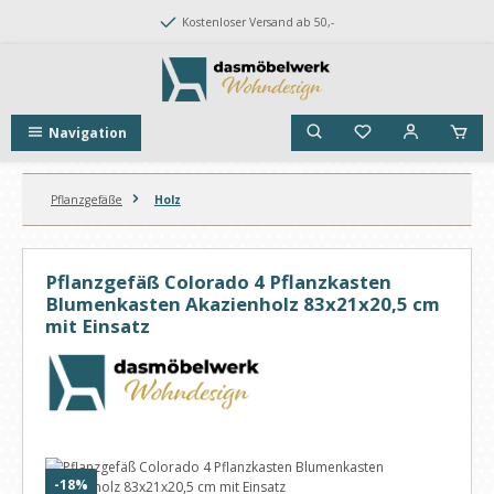
Zum Hauptinhalt springen
Kostenloser Versand ab 50,-
Navigation
Pflanzgefäße
Holz
Pflanzgefäß Colorado 4 Pflanzkasten
Blumenkasten Akazienholz 83x21x20,5 cm
mit Einsatz
Bildergalerie überspringen
Rabatt
-18%