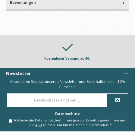
Bewertungen
Kostenloser Versand ab 50,-
Newsletter
Abonnieren Sie jetzt unseren Newsletter und Sie erhalten einen 10%
Gutschein.
E-
Mail-
Adresse
*
Datenschutz
Ich habe die
Datenschutzbestimmungen
zur Kenntnis genommen und
die
AGB
gelesen und bin mit ihnen einverstanden.
*