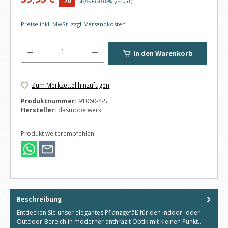
Regulärer Preis:
49,95 €
(20.02% gespart)
Preise inkl. MwSt. zzgl. Versandkosten
Produkt Anzahl: Gib den gewünschten Wert ein oder benutze die Schaltfl
In den Warenkorb
Zum Merkzettel hinzufügen
Produktnummer:
91060-4-S
Hersteller:
dasmöbelwerk
Produkt weiterempfehlen:
Beschreibung
Entdecken Sie unser elegantes Pflanzgefäß für den Indoor- oder
Outdoor-Bereich in moderner anthrazit Optik mit kleinen Punkt…