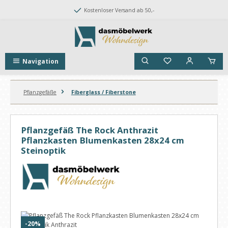
Zum Hauptinhalt springen
Kostenloser Versand ab 50,-
Navigation
Pflanzgefäße
Fiberglass / Fiberstone
Pflanzgefäß The Rock Anthrazit
Pflanzkasten Blumenkasten 28x24 cm
Steinoptik
Bildergalerie überspringen
Rabatt
-20%