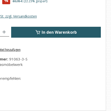
%
Regulärer Preis:
89,95 €
(22.23% gespart)
wSt. zzgl. Versandkosten
: Gib den gewünschten Wert ein oder benutze die Schaltflächen um di
In den Warenkorb
tel hinzufügen
mer:
91063-3-S
asmöbelwerk
erempfehlen: