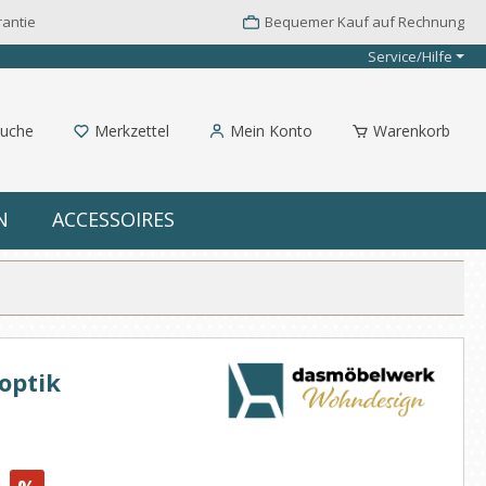
rantie
Bequemer Kauf auf Rechnung
Service/Hilfe
uche
Merkzettel
Mein Konto
Warenkorb
N
ACCESSOIRES
optik
: