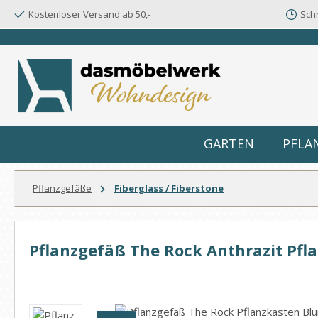
Kostenloser Versand ab 50,-
Schn
m Hauptinhalt springen
Zur Suche springen
Zur Hauptnavigation springen
GARTEN
PFLA
Pflanzgefäße
Fiberglass / Fiberstone
Pflanzgefäß The Rock Anthrazit Pf
Bildergalerie überspringen