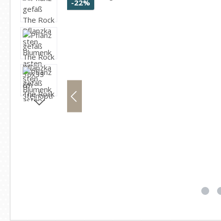
Rabatt
-22%