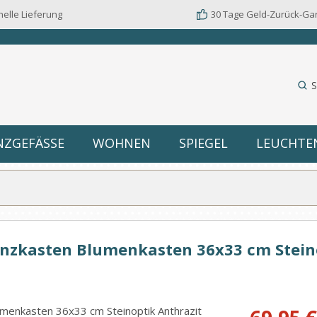
elle Lieferung
30 Tage Geld-Zurück-Ga
S
NZGEFÄSSE
WOHNEN
SPIEGEL
LEUCHTE
lanzkasten Blumenkasten 36x33 cm Stein
Verkaufspreis