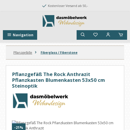
Zum Hauptinhalt springen
Kostenloser Versand ab 50,-
Navigation
Pflanzgefäße
Fiberglass / Fiberstone
Pflanzgefäß The Rock Anthrazit
Pflanzkasten Blumenkasten 53x50 cm
Steinoptik
Bildergalerie überspringen
Rabatt
-21%