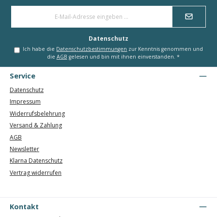
E-
Mail-
Adresse
*
Datenschutz
Ich habe die
Datenschutzbestimmungen
zur Kenntnis genommen und
die
AGB
gelesen und bin mit ihnen einverstanden.
*
Service
Datenschutz
Impressum
Widerrufsbelehrung
Versand & Zahlung
AGB
Newsletter
Klarna Datenschutz
Vertrag widerrufen
Kontakt