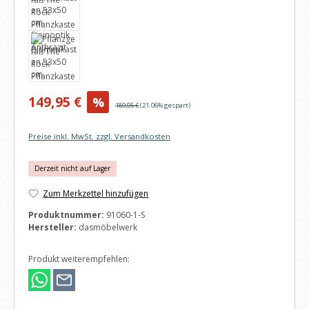
Verkaufspreis:
149,95 €
%
Regulärer Preis:
189,95 €
(21.06% gespart)
Preise inkl. MwSt. zzgl. Versandkosten
Derzeit nicht auf Lager
Zum Merkzettel hinzufügen
Produktnummer:
91060-1-S
Hersteller:
dasmöbelwerk
Produkt weiterempfehlen: