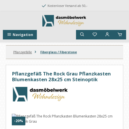
Zum Hauptinhalt springen
Kostenloser Versand ab 50,-
Navigation
Pflanzgefäße
Fiberglass / Fiberstone
Pflanzgefäß The Rock Grau Pflanzkasten
Blumenkasten 28x25 cm Steinoptik
Bildergalerie überspringen
Rabatt
-20%