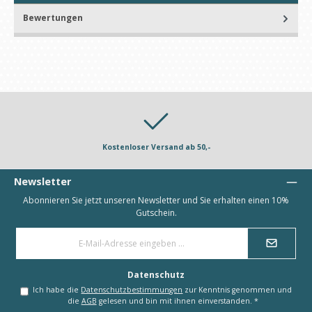
Bewertungen
Kostenloser Versand ab 50,-
Newsletter
Abonnieren Sie jetzt unseren Newsletter und Sie erhalten einen 10%
Gutschein.
E-
Mail-
Adresse
*
Datenschutz
Ich habe die
Datenschutzbestimmungen
zur Kenntnis genommen und
die
AGB
gelesen und bin mit ihnen einverstanden.
*