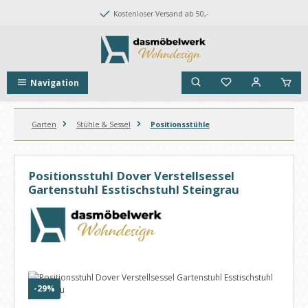
Zum Hauptinhalt springen
Kostenloser Versand ab 50,-
Navigation
Garten
Stühle & Sessel
Positionsstühle
Positionsstuhl Dover Verstellsessel
Gartenstuhl Esstischstuhl Steingrau
Bildergalerie überspringen
Rabatt
-29%