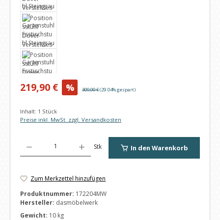
Verkaufspreis:
219,90 €
%
Regulärer Preis:
309,90 €
(29.04% gespart)
Inhalt:
1 Stück
Preise inkl. MwSt. zzgl. Versandkosten
Produkt Anzahl: Gib den gewünschten Wert ein oder benutze die Schaltfl
Stk
In den Warenkorb
Zum Merkzettel hinzufügen
Produktnummer:
172204MW
Hersteller:
dasmöbelwerk
Gewicht:
10 kg