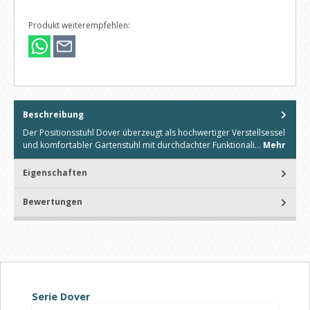
Produkt weiterempfehlen:
Beschreibung
Der Positionsstuhl Dover überzeugt als hochwertiger Verstellsessel
und komfortabler Gartenstuhl mit durchdachter Funktionali…
Mehr
Eigenschaften
Bewertungen
Produktgalerie überspringen
Serie Dover