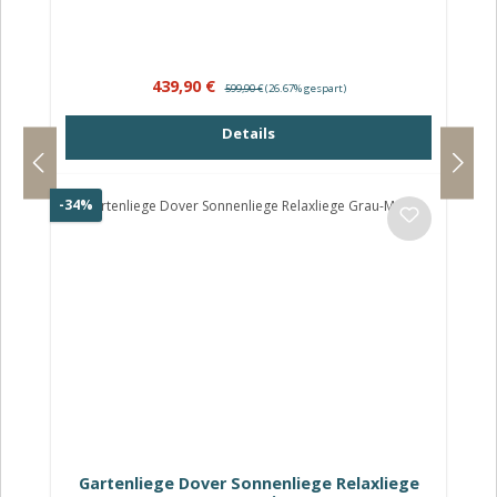
Verkaufspreis:
Regulärer Preis:
439,90 €
599,90 €
(26.67% gespart)
Details
Rabatt
-34%
Gartenliege Dover Sonnenliege Relaxliege