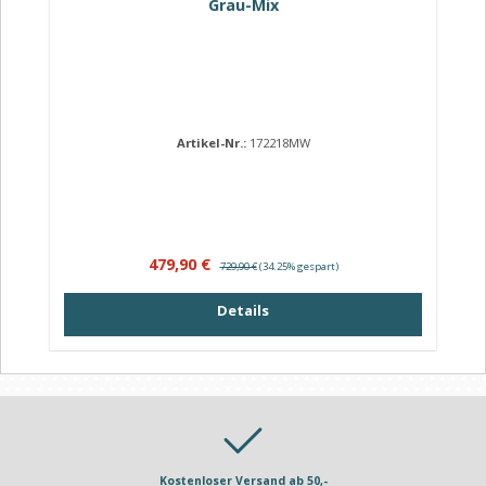
Grau-Mix
Artikel-Nr.:
172218MW
Verkaufspreis:
Regulärer Preis:
479,90 €
729,90 €
(34.25% gespart)
Details
Kostenloser Versand ab 50,-