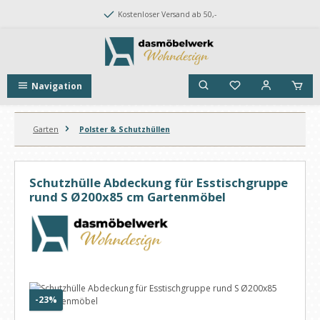
Zum Hauptinhalt springen
Kostenloser Versand ab 50,-
Navigation
Garten
Polster & Schutzhüllen
Schutzhülle Abdeckung für Esstischgruppe
rund S Ø200x85 cm Gartenmöbel
Bildergalerie überspringen
Rabatt
-23%