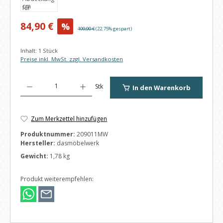
Verkaufspreis:
84,90 €
%
Regulärer Preis:
109,90 €
(22.75% gespart)
Inhalt:
1 Stück
Preise inkl. MwSt. zzgl. Versandkosten
Produkt Anzahl: Gib den gewünschten Wert ein oder benutze die Schaltfl
Stk
In den Warenkorb
Zum Merkzettel hinzufügen
Produktnummer:
209011MW
Hersteller:
dasmöbelwerk
Gewicht:
1,78 kg
Produkt weiterempfehlen: