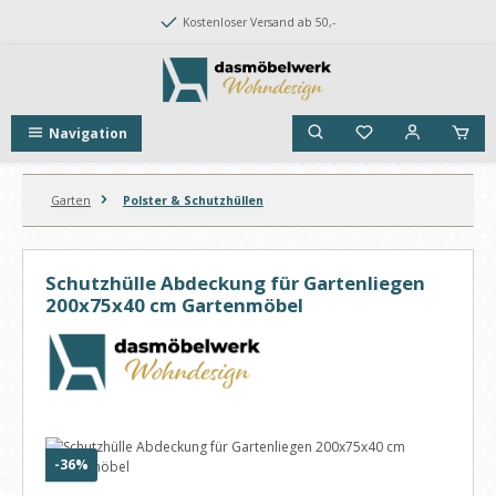
Zum Hauptinhalt springen
Kostenloser Versand ab 50,-
Navigation
Garten
Polster & Schutzhüllen
Schutzhülle Abdeckung für Gartenliegen
200x75x40 cm Gartenmöbel
Bildergalerie überspringen
Rabatt
-36%