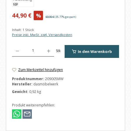
Verkaufspreis:
44,90 €
%
Regulärer Preis:
69,90 €
(35.77% gespart)
Inhalt:
1 Stück
Preise inkl. MwSt. zzgl. Versandkosten
Produkt Anzahl: Gib den gewünschten Wert ein oder benutze die Schaltfl
Stk
In den Warenkorb
Zum Merkzettel hinzufügen
Produktnummer:
209005MW
Hersteller:
dasmöbelwerk
Gewicht:
0,92 kg
Produkt weiterempfehlen: