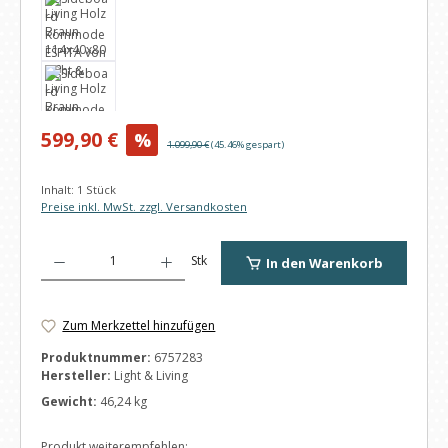
Verkaufspreis:
599,90 €
%
Regulärer Preis:
1.099,90 €
(45.46% gespart)
Inhalt:
1 Stück
Preise inkl. MwSt. zzgl. Versandkosten
Produkt Anzahl: Gib den gewünschten Wert ein oder benutze die Schaltfl
Stk
In den Warenkorb
Zum Merkzettel hinzufügen
Produktnummer:
6757283
Hersteller:
Light & Living
Gewicht:
46,24 kg
Produkt weiterempfehlen: