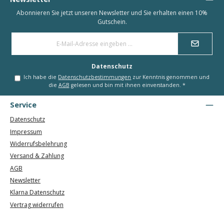
Abonnieren Sie jetzt unseren Newsletter und Sie erhalten einen 10%
Gutschein.
E-
Mail-
Adresse
*
Datenschutz
Ich habe die
Datenschutzbestimmungen
zur Kenntnis genommen und
die
AGB
gelesen und bin mit ihnen einverstanden.
*
Service
Datenschutz
Impressum
Widerrufsbelehrung
Versand & Zahlung
AGB
Newsletter
Klarna Datenschutz
Vertrag widerrufen