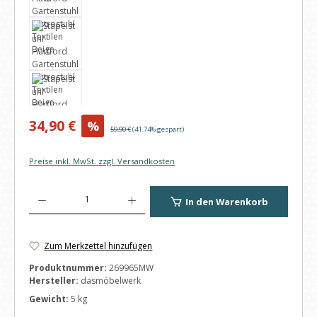
Verkaufspreis:
34,90 €
%
Regulärer Preis:
59,90 €
(41.74% gespart)
Preise inkl. MwSt. zzgl. Versandkosten
Produkt Anzahl: Gib den gewünschten Wert ein oder benutze die Schaltfl
In den Warenkorb
Zum Merkzettel hinzufügen
Produktnummer:
269965MW
Hersteller:
dasmöbelwerk
Gewicht:
5 kg