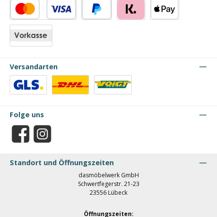
Kredit- oder Debitkarte
PayPal
Klarna
Apple Pay
Vorkasse
Versandarten
Benutzerdefiniertes Bild 1
Benutzerdefiniertes Bild 2
Benutzerdefiniertes Bild 3
Folge uns
Facebook
Instagram
Standort und Öffnungszeiten
dasmöbelwerk GmbH
Schwertfegerstr. 21-23
23556 Lübeck
Öffnungszeiten: