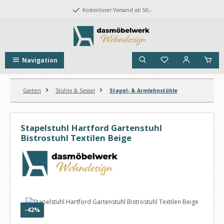
Zum Hauptinhalt springen
Kostenloser Versand ab 50,-
Navigation
Garten
Stühle & Sessel
Stapel- & Armlehnstühle
Stapelstuhl Hartford Gartenstuhl
Bistrostuhl Textilen Beige
Bildergalerie überspringen
Rabatt
-42%