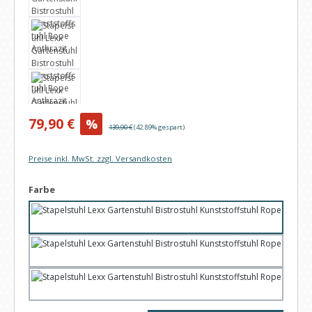
Verkaufspreis:
79,90 €
%
Regulärer Preis:
139,90 €
(42.89% gespart)
Preise inkl. MwSt. zzgl. Versandkosten
auswählen
Farbe
Anthrazit
Natur
Blau