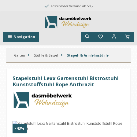
Zum Hauptinhalt springen
Kostenloser Versand ab 50,-
Navigation
Garten
Stühle & Sessel
Stapel- & Armlehnstühle
Stapelstuhl Lexx Gartenstuhl Bistrostuhl
Kunststoffstuhl Rope Anthrazit
Bildergalerie überspringen
Rabatt
-43%