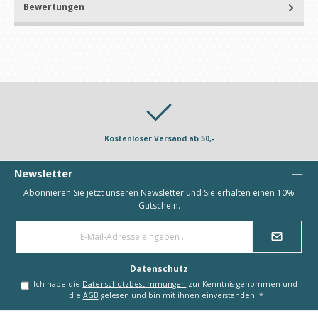
Bewertungen
Kostenloser Versand ab 50,-
Newsletter
Abonnieren Sie jetzt unseren Newsletter und Sie erhalten einen 10%
Gutschein.
E-
Mail-
Adresse
*
Datenschutz
Ich habe die
Datenschutzbestimmungen
zur Kenntnis genommen und
die
AGB
gelesen und bin mit ihnen einverstanden.
*