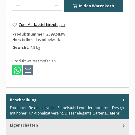
Produkt Anzahl: Gib den gewünschten Wert ein oder benutze die Schaltfl
In den Warenkorb
Zum Merkzettel hinzufügen
Produktnummer:
259924MW
Hersteller:
dasmöbelwerk
Gewicht:
4,3 kg
Produkt weiterempfehlen:
Beschreibung
Entdecken Sie den stilvollen Stapelstuhl Lexx, der modernes Design
mit hoher Funktionalität vereint. Dieser elegante Gartens…
Mehr
Eigenschaften