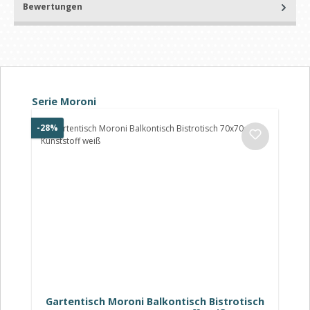
Bewertungen
Produktgalerie überspringen
Serie Moroni
Rabatt
-28%
Gartentisch Moroni Balkontisch Bistrotisch