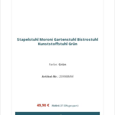
Stapelstuhl Moroni Gartenstuhl Bistrostuhl
Kunststoffstuhl Grün
Farbe:
Grün
Artikel-Nr.:
259988MW
Verkaufspreis:
Regulärer Preis:
49,90 €
79,90 €
(37.55% gespart)