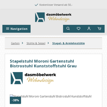
Zum Hauptinhalt springen
Kostenloser Versand ab 50,-
Navigation
Garten
Stühle & Sessel
Stapel- & Armlehnstühle
Stapelstuhl Moroni Gartenstuhl
Bistrostuhl Kunststoffstuhl Grau
Bildergalerie überspringen
Rabatt
-38%