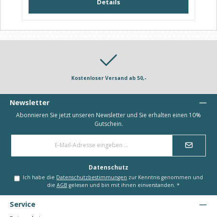
Details
Kostenloser Versand ab 50,-
Newsletter
Abonnieren Sie jetzt unseren Newsletter und Sie erhalten einen 10%
Gutschein.
E-
Mail-
Adresse
*
Datenschutz
Ich habe die
Datenschutzbestimmungen
zur Kenntnis genommen und
die
AGB
gelesen und bin mit ihnen einverstanden.
*
Service