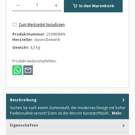
Produkt Anzahl: Gib den gewünschten Wert ein oder benutze die Schaltfl
In den Warenkorb
Zum Merkzettel hinzufügen
Produktnummer:
259989MW
Hersteller:
dasmöbelwerk
Gewicht:
4,3 kg
Produkt weiterempfehlen:
Beschreibung
Suchen Sie nach einem Gartenstuhl, der modernes Design mit hoher
Funktionalität vereint? Dann ist der Moroni Kunststoffstuhl…
Mehr
Eigenschaften