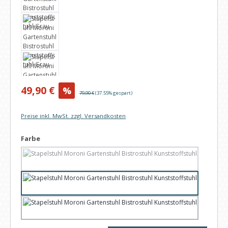
Verkaufspreis:
49,90 €
%
Regulärer Preis:
79,90 €
(37.55% gespart)
Preise inkl. MwSt. zzgl. Versandkosten
auswählen
Farbe
Anthrazit
(Diese Option ist zurzeit nicht verfügbar.)
Grau
Grün