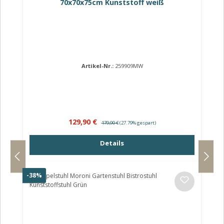
70x70x75cm Kunststoff weiß
Artikel-Nr.:
259909MW
Verkaufspreis:
Regulärer Preis:
129,90 €
179,90 €
(27.79% gespart)
Details
Rabatt
-38%