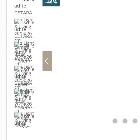
Rabatt
-46%