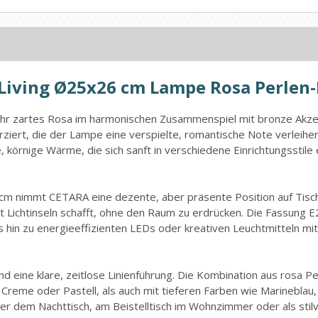
 Living Ø25x26 cm Lampe Rosa Perlen
 ihr zartes Rosa im harmonischen Zusammenspiel mit bronze Akzen
verziert, die der Lampe eine verspielte, romantische Note verleih
körnige Wärme, die sich sanft in verschiedene Einrichtungsstile 
m nimmt CETARA eine dezente, aber präsente Position auf Tisch
lt Lichtinseln schafft, ohne den Raum zu erdrücken. Die Fassung E
hin zu energieeffizienten LEDs oder kreativen Leuchtmitteln mi
nd eine klare, zeitlose Linienführung. Die Kombination aus rosa 
 Creme oder Pastell, als auch mit tieferen Farben wie Marinebla
er dem Nachttisch, am Beistelltisch im Wohnzimmer oder als stilv