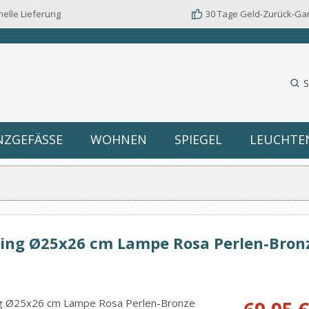
elle Lieferung
30 Tage Geld-Zurück-Ga
S
NZGEFÄSSE
WOHNEN
SPIEGEL
LEUCHTE
iving Ø25x26 cm Lampe Rosa Perlen-Bron
Verkaufspreis