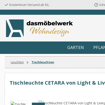
Kostenloser Versand ab 50,-
Schn
m Hauptinhalt springen
Zur Suche springen
Zur Hauptnavigation springen
GARTEN
PFLA
Leuchten
Tischleuchten
Tischleuchte CETARA von Light & L
Bildergalerie überspringen