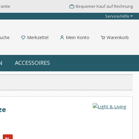
rantie
Bequemer Kauf auf Rechnung
Service/Hilfe
uche
Merkzettel
Mein Konto
Warenkorb
N
ACCESSOIRES
ze
: