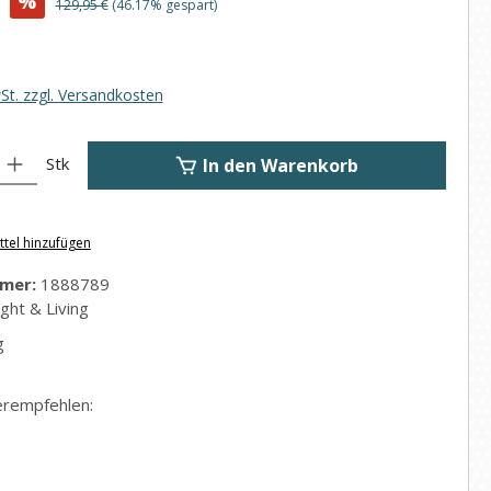
%
Regulärer Preis:
129,95 €
(46.17% gespart)
wSt. zzgl. Versandkosten
: Gib den gewünschten Wert ein oder benutze die Schaltflächen um di
Stk
In den Warenkorb
tel hinzufügen
mer:
1888789
ight & Living
g
erempfehlen: