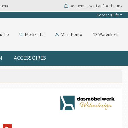
rantie
Bequemer Kauf auf Rechnung
Service/Hilfe
uche
Merkzettel
Mein Konto
Warenkorb
N
ACCESSOIRES
: