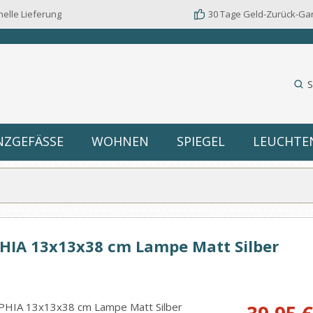
elle Lieferung
30 Tage Geld-Zurück-Ga
S
NZGEFÄSSE
WOHNEN
SPIEGEL
LEUCHTE
HIA 13x13x38 cm Lampe Matt Silber
Verkaufspreis