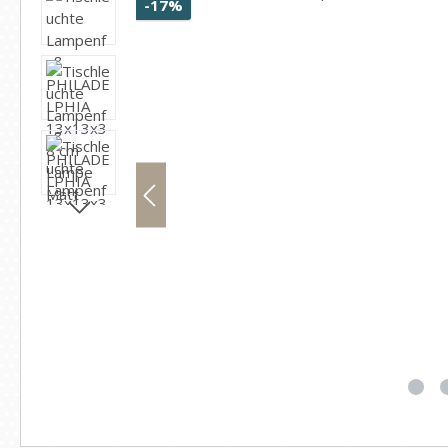
Rabatt
-17%