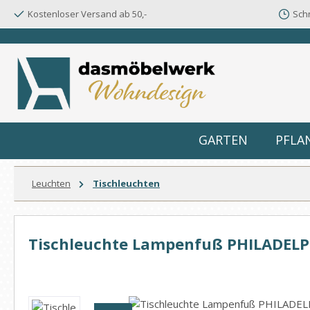
Kostenloser Versand ab 50,-
Schn
m Hauptinhalt springen
Zur Suche springen
Zur Hauptnavigation springen
GARTEN
PFLA
Leuchten
Tischleuchten
Tischleuchte Lampenfuß PHILADELP
Bildergalerie überspringen