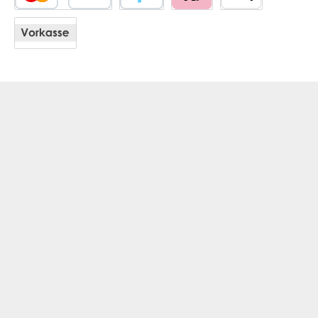
Kredit- oder Debitkarte
PayPal
Klarna
Apple Pay
Vorkasse