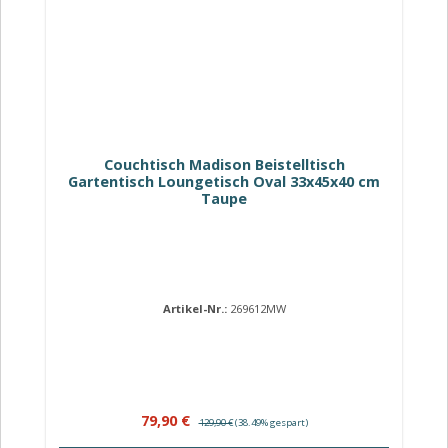
Couchtisch Madison Beistelltisch
Gartentisch Loungetisch Oval 33x45x40 cm
Taupe
Artikel-Nr.:
269612MW
Verkaufspreis:
Regulärer Preis:
79,90 €
129,90 €
(38.49% gespart)