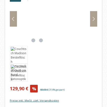
Verkaufspreis:
129,90 €
%
Regulärer Preis:
189,90 €
(31.6% gespart)
Preise inkl. MwSt. zzgl. Versandkosten