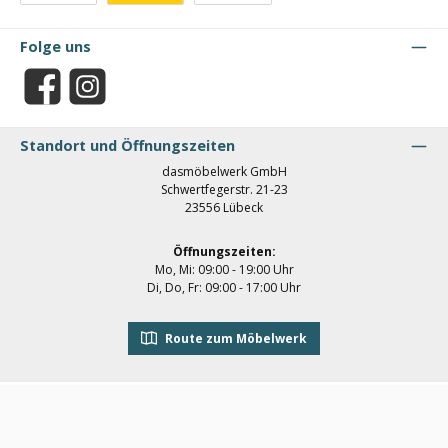
Benutzerdefiniertes Bild 1
Benutzerdefiniertes Bild 2
Benutzerdefiniertes Bild 3
Folge uns
Facebook
Instagram
Standort und Öffnungszeiten
dasmöbelwerk GmbH
Schwertfegerstr. 21-23
23556 Lübeck
Öffnungszeiten:
Mo, Mi: 09:00 - 19:00 Uhr
Di, Do, Fr: 09:00 - 17:00 Uhr
Route zum Möbelwerk
Datenschutz
Impressum
Widerrufsbelehrung
Versand & Zahlung
AGB
Newsletter
Kontakt
Klarna Datenschutz