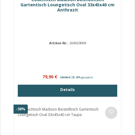
Gartentisch Loungetisch Oval 33x45x40 cm
Anthrazit
Artikel-Nr.:
269603MW
Verkaufspreis:
Regulärer Preis:
79,90 €
129,90 €
(38.49% gespart)
Details
Rabatt
-38%