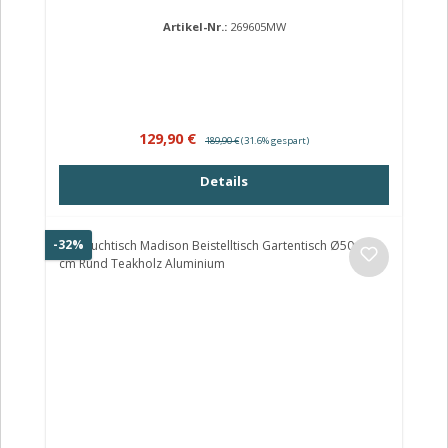
Artikel-Nr.:
269605MW
Verkaufspreis:
Regulärer Preis:
129,90 €
189,90 €
(31.6% gespart)
Details
Rabatt
-32%