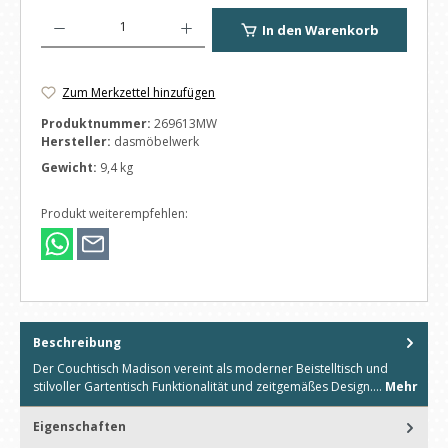
Produkt Anzahl: Gib den gewünschten Wert ein oder benutze die Schaltfl
In den Warenkorb
Zum Merkzettel hinzufügen
Produktnummer:
269613MW
Hersteller:
dasmöbelwerk
Gewicht:
9,4 kg
Produkt weiterempfehlen:
Beschreibung
Der Couchtisch Madison vereint als moderner Beistelltisch und
stilvoller Gartentisch Funktionalität und zeitgemäßes Design.…
Mehr
Eigenschaften