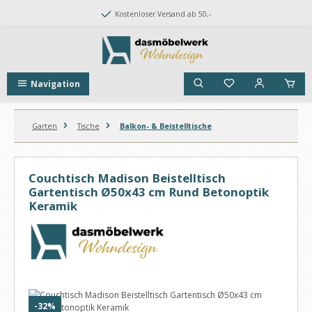
Zum Hauptinhalt springen
Kostenloser Versand ab 50,-
Navigation
Garten
Tische
Balkon- & Beistelltische
Couchtisch Madison Beistelltisch
Gartentisch Ø50x43 cm Rund Betonoptik
Keramik
Bildergalerie überspringen
Rabatt
-32%