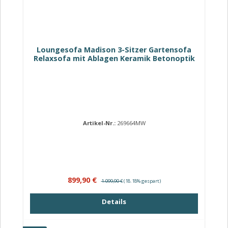
Loungesofa Madison 3-Sitzer Gartensofa
Relaxsofa mit Ablagen Keramik Betonoptik
Artikel-Nr.:
269664MW
Verkaufspreis:
Regulärer Preis:
899,90 €
1.099,90 €
(18.18% gespart)
Details