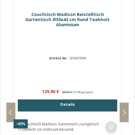
Couchtisch Madison Beistelltisch
Gartentisch Ø50x43 cm Rund Teakholz
Aluminium
Artikel-Nr.:
269687MW
Verkaufspreis:
Regulärer Preis:
129,90 €
189,90 €
(31.6% gespart)
Details
Rabatt
-42%