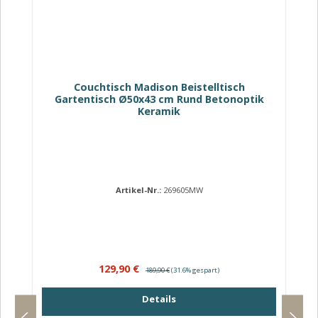
Couchtisch Madison Beistelltisch
Gartentisch Ø50x43 cm Rund Betonoptik
Keramik
Artikel-Nr.:
269605MW
Verkaufspreis:
Regulärer Preis:
129,90 €
189,90 €
(31.6% gespart)
Details