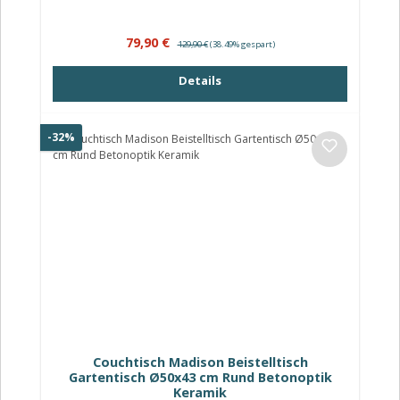
Verkaufspreis:
Regulärer Preis:
79,90 €
129,90 €
(38.49% gespart)
Details
Rabatt
-32%
Couchtisch Madison Beistelltisch
Gartentisch Ø50x43 cm Rund Betonoptik
Keramik