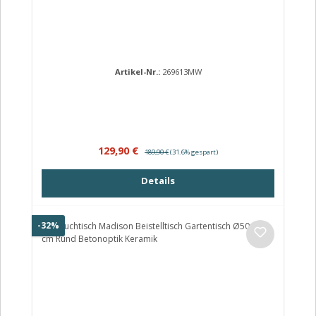
Artikel-Nr.:
269613MW
Verkaufspreis:
Regulärer Preis:
129,90 €
189,90 €
(31.6% gespart)
Details
Rabatt
-32%