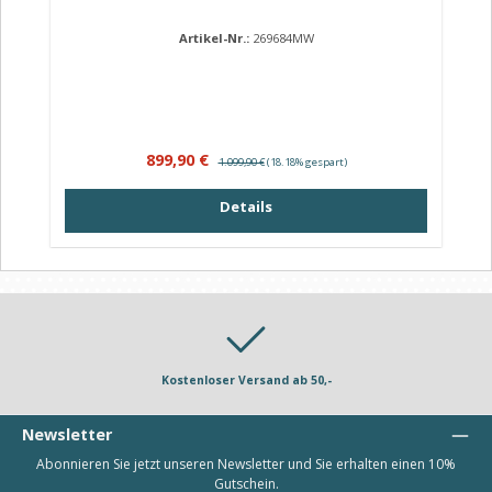
Artikel-Nr.:
269684MW
Verkaufspreis:
Regulärer Preis:
899,90 €
1.099,90 €
(18.18% gespart)
Details
Kostenloser Versand ab 50,-
Newsletter
Abonnieren Sie jetzt unseren Newsletter und Sie erhalten einen 10%
Gutschein.