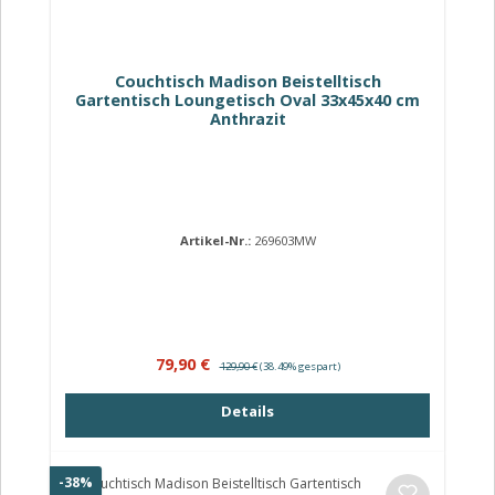
Couchtisch Madison Beistelltisch
Gartentisch Loungetisch Oval 33x45x40 cm
Anthrazit
Artikel-Nr.:
269603MW
Verkaufspreis:
Regulärer Preis:
79,90 €
129,90 €
(38.49% gespart)
Details
Rabatt
-38%