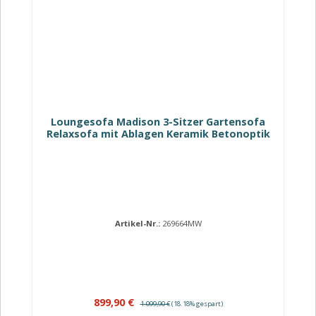
Loungesofa Madison 3-Sitzer Gartensofa
Relaxsofa mit Ablagen Keramik Betonoptik
Artikel-Nr.:
269664MW
Verkaufspreis:
Regulärer Preis:
899,90 €
1.099,90 €
(18.18% gespart)