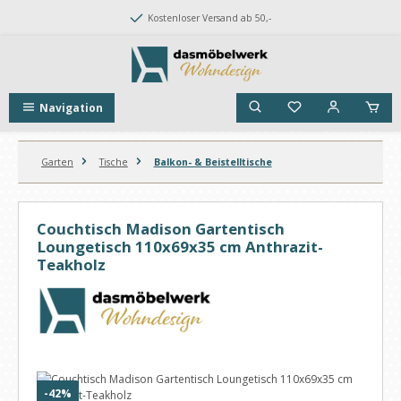
Zum Hauptinhalt springen
Kostenloser Versand ab 50,-
Navigation
Garten
Tische
Balkon- & Beistelltische
Couchtisch Madison Gartentisch
Loungetisch 110x69x35 cm Anthrazit-
Teakholz
Bildergalerie überspringen
Rabatt
-42%