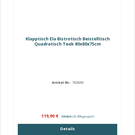
Klapptisch Ela Bistrotisch Beistelltisch
Quadratisch Teak 80x80x75cm
Artikel-Nr.:
782MW
Verkaufspreis:
Regulärer Preis:
119,90 €
179,90 €
(33.35% gespart)
Details