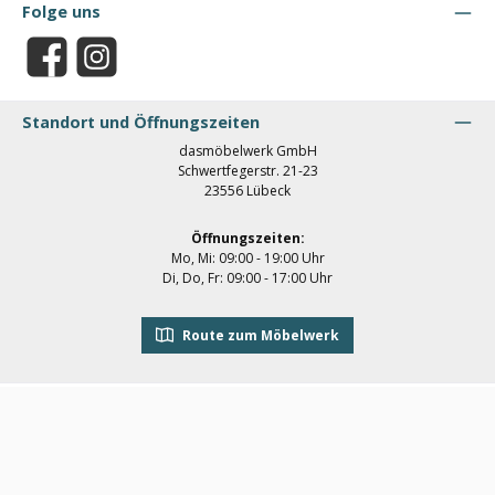
Folge uns
Facebook
Instagram
Standort und Öffnungszeiten
dasmöbelwerk GmbH
Schwertfegerstr. 21-23
23556 Lübeck
Öffnungszeiten:
Mo, Mi: 09:00 - 19:00 Uhr
Di, Do, Fr: 09:00 - 17:00 Uhr
Route zum Möbelwerk
Datenschutz
Impressum
Widerrufsbelehrung
Versand & Zahlung
AGB
Newsletter
Kontakt
Klarna Datenschutz
Alle Preise inkl. gesetzl. Mehrwertsteuer zzgl.
Versandkosten
© 2026 dasmöbelwerk GmbH - Alle Rechte vorbehalten.