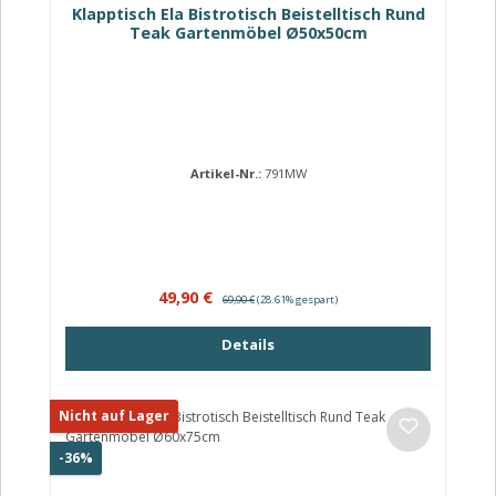
Klapptisch Ela Bistrotisch Beistelltisch Rund
Teak Gartenmöbel Ø50x50cm
Artikel-Nr.:
791MW
Verkaufspreis:
Regulärer Preis:
49,90 €
69,90 €
(28.61% gespart)
Details
Nicht auf Lager
Rabatt
-36%