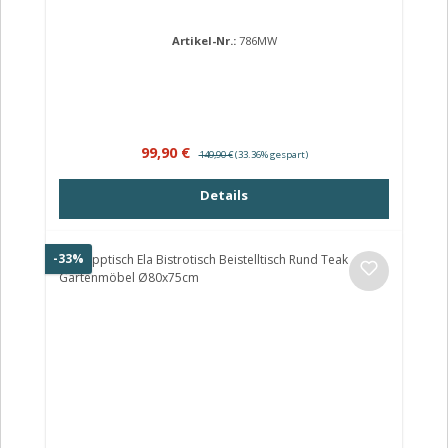
Artikel-Nr.:
786MW
Verkaufspreis:
Regulärer Preis:
99,90 €
149,90 €
(33.36% gespart)
Details
Rabatt
-33%