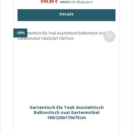
Verkaufspreis:
Regulärer Preis:
599,90 €
849,90 €
(29.42% gespart)
Details
Rabatt
-30%
Gartentisch Ela Teak Ausziehtisch
Balkontisch oval Gartenmöbel
160/220x110x75cm