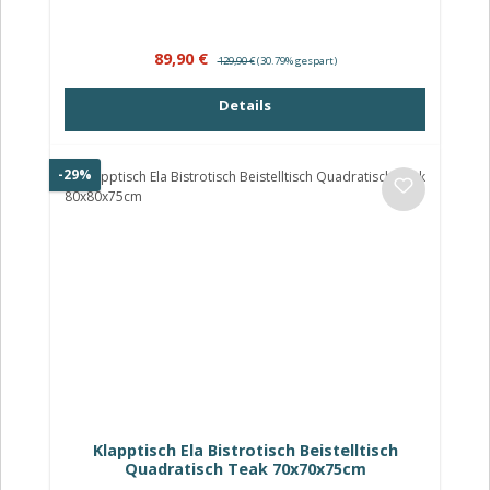
Verkaufspreis:
Regulärer Preis:
89,90 €
129,90 €
(30.79% gespart)
Details
Rabatt
-29%
Klapptisch Ela Bistrotisch Beistelltisch
Quadratisch Teak 70x70x75cm