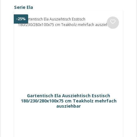
Produktgalerie überspringen
Serie Ela
Rabatt
-25%
Gartentisch Ela Ausziehtisch Esstisch
180/230/280x100x75 cm Teakholz mehrfach
ausziehbar