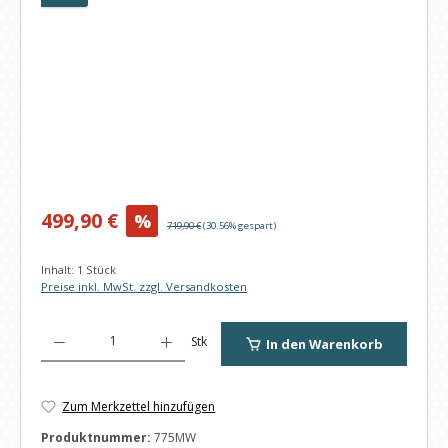
Verkaufspreis:
499,90 €
%
Regulärer Preis:
719,90 €
(30.56% gespart)
Inhalt:
1 Stück
Preise inkl. MwSt. zzgl. Versandkosten
Produkt Anzahl: Gib den gewünschten Wert ein oder benutze die Schaltfl
Stk
In den Warenkorb
Zum Merkzettel hinzufügen
Produktnummer:
775MW