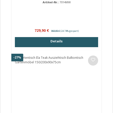
Artikel-Nr.:
7014MW
Verkaufspreis:
Regulärer Preis:
729,90 €
969,90 €
(24.74% gespart)
Details
Rabatt
-27%