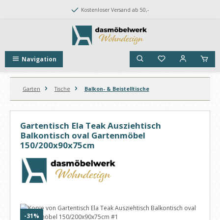
Zum Hauptinhalt springen
Kostenloser Versand ab 50,-
Navigation
Garten
Tische
Balkon- & Beistelltische
Gartentisch Ela Teak Ausziehtisch
Balkontisch oval Gartenmöbel
150/200x90x75cm
Bildergalerie überspringen
Rabatt
-31%