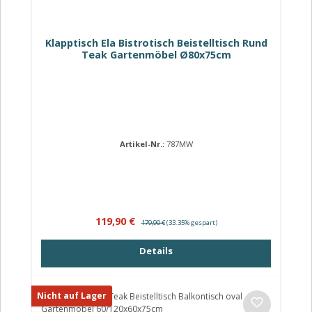
Klapptisch Ela Bistrotisch Beistelltisch Rund
Teak Gartenmöbel Ø80x75cm
Artikel-Nr.:
787MW
Verkaufspreis:
Regulärer Preis:
119,90 €
179,90 €
(33.35% gespart)
Details
Nicht auf Lager