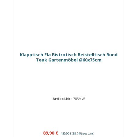
Klapptisch Ela Bistrotisch Beistelltisch Rund
Teak Gartenmöbel Ø60x75cm
Artikel-Nr.:
785MW
Verkaufspreis:
Regulärer Preis:
89,90 €
139,90 €
(35.74% gespart)