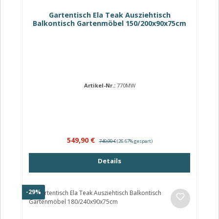
Gartentisch Ela Teak Ausziehtisch
Balkontisch Gartenmöbel 150/200x90x75cm
Artikel-Nr.:
770MW
Verkaufspreis:
Regulärer Preis:
549,90 €
749,90 €
(26.67% gespart)
Details
Rabatt
-29%