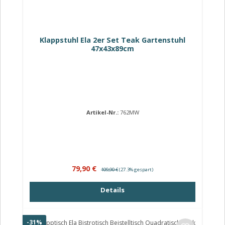
Klappstuhl Ela 2er Set Teak Gartenstuhl
47x43x89cm
Artikel-Nr.:
762MW
Verkaufspreis:
Regulärer Preis:
79,90 €
109,90 €
(27.3% gespart)
Details
Rabatt
-31%