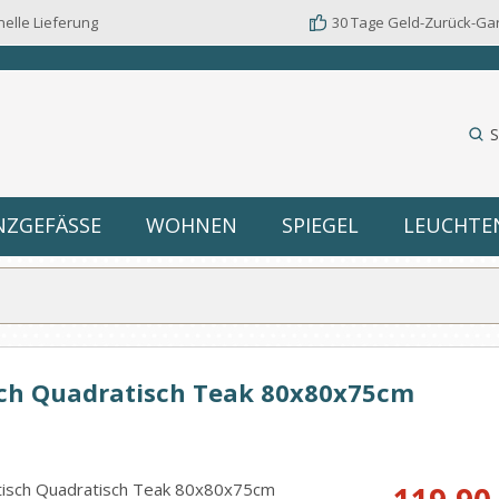
elle Lieferung
30 Tage Geld-Zurück-Ga
S
NZGEFÄSSE
WOHNEN
SPIEGEL
LEUCHTE
tisch Quadratisch Teak 80x80x75cm
Verkaufspreis