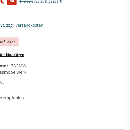
 €
%
Regulärer Preis:
179,90 €
(33.35% gespart)
wSt. zzgl. Versandkosten
auf Lager
tel hinzufügen
mer:
782MW
asmöbelwerk
kg
erempfehlen: