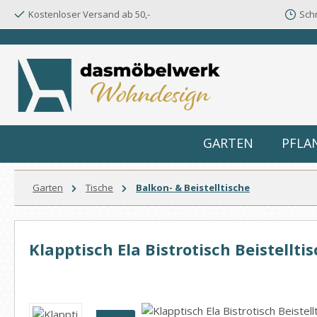
Kostenloser Versand ab 50,-
Schn
m Hauptinhalt springen
Zur Suche springen
Zur Hauptnavigation springen
GARTEN
PFLA
Garten
Tische
Balkon- & Beistelltische
Klapptisch Ela Bistrotisch Beistell
Bildergalerie überspringen