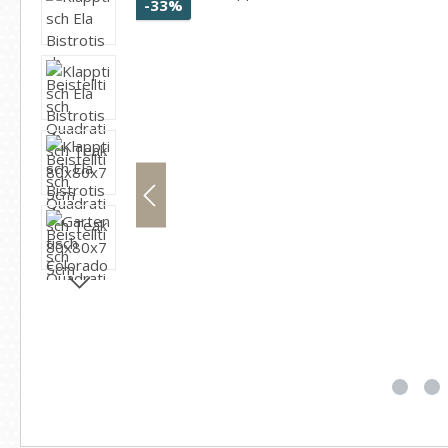
Rabatt
-33%