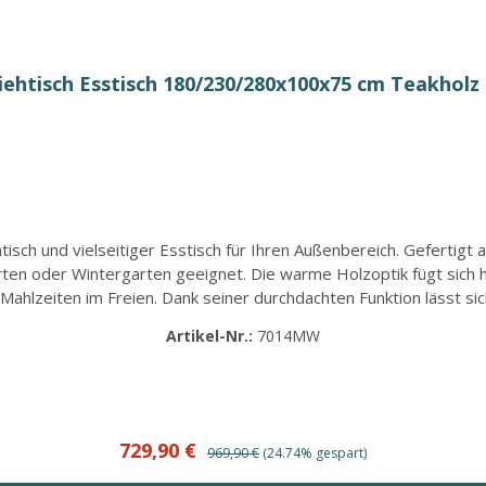
ziehtisch Esstisch 180/230/280x100x75 cm Teakholz
isch und vielseitiger Esstisch für Ihren Außenbereich. Gefertigt 
arten oder Wintergarten geeignet. Die warme Holzoptik fügt sich h
hlzeiten im Freien. Dank seiner durchdachten Funktion lässt sich
reite von etwa 180 cm bietet der Gartentisch Ela ausreichend Plat
Artikel-Nr.:
7014MW
. So entsteht bequem Platz für sechs bis zehn Personen, perfek
men Unterschubhöhe von etwa 68 cm bietet der Tisch zudem hohen
tand und macht den Tisch besonders widerstandsfähig gegenüber Wi
ät und zeitlosem Design für Ihren Außenbereich. Artikelmerkmale:
 in zwei Stufen - von ca. 180 cm auf 230 cm und bis zu 280 cm Brei
Verkaufspreis:
Regulärer Preis:
729,90 €
969,90 €
(24.74% gespart)
 Robustes und witterungsbeständiges Material Ideal für geselli