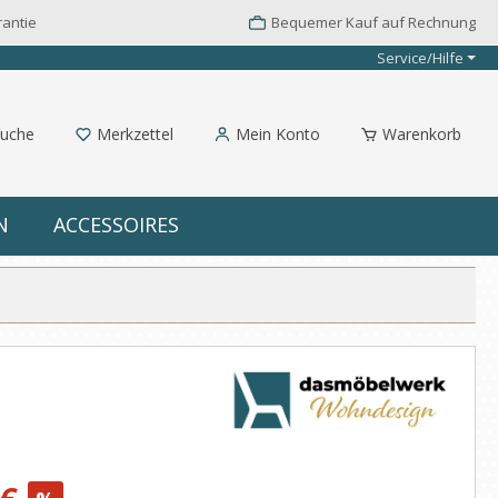
rantie
Bequemer Kauf auf Rechnung
Service/Hilfe
uche
Merkzettel
Mein Konto
Warenkorb
N
ACCESSOIRES
: