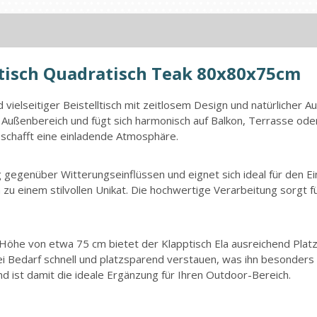
lltisch Quadratisch Teak 80x80x75cm
d vielseitiger Beistelltisch mit zeitlosem Design und natürlicher
 Außenbereich und fügt sich harmonisch auf Balkon, Terrasse oder
schafft eine einladende Atmosphäre.
egenüber Witterungseinflüssen und eignet sich ideal für den Einsa
zu einem stilvollen Unikat. Die hochwertige Verarbeitung sorgt fü
öhe von etwa 75 cm bietet der Klapptisch Ela ausreichend Platz 
ei Bedarf schnell und platzsparend verstauen, was ihn besonders f
und ist damit die ideale Ergänzung für Ihren Outdoor-Bereich.